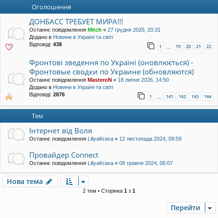
уп
Оголошення
ДОНБАСС ТРЕБУЕТ МИРА!!!
Останнє повідомлення
Mitch
«
27 грудня 2025, 20:31
Додано в
Новини в Україні та світі
Відповіді:
438
1
19
20
21
22
…
Фронтові зведення по Україні (оновлюється) -
Фронтовые сводки по Украине (обновляются)
Останнє повідомлення
MasteroN
«
18 липня 2026, 14:50
Додано в
Новини в Україні та світі
Відповіді:
2876
1
141
142
143
144
…
Тем
Інтернет від Воля
Останнє повідомлення
LiliyaKrasa
«
12 листопада 2024, 09:59
Провайдер Connect
Останнє повідомлення
LiliyaKrasa
«
08 травня 2024, 06:07
Нова тема
2 тем • Сторінка
1
з
1
Перейти