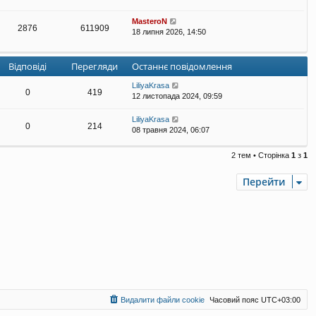
MasteroN
2876
611909
18 липня 2026, 14:50
Відповіді
Перегляди
Останнє повідомлення
LiliyaKrasa
0
419
12 листопада 2024, 09:59
LiliyaKrasa
0
214
08 травня 2024, 06:07
2 тем • Сторінка
1
з
1
Перейти
Видалити файли cookie
Часовий пояс
UTC+03:00