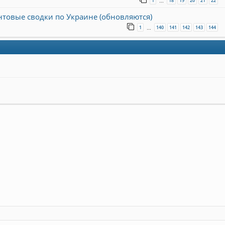
1
18
19
20
21
22
…
онтовые сводки по Украине (обновляются)
1
140
141
142
143
144
…