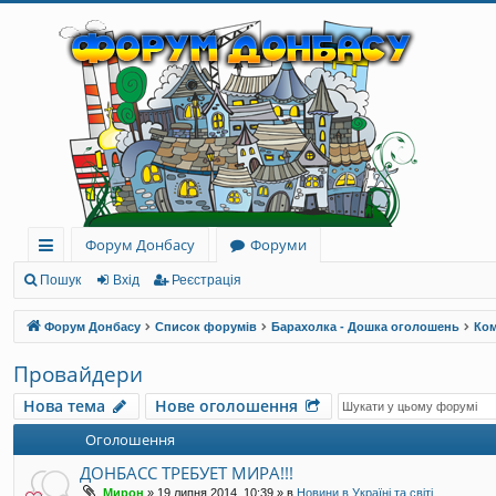
Форум Донбасу
Форуми
ви
Пошук
Вхід
Реєстрація
дк
Форум Донбасу
Список форумів
Барахолка - Дошка оголошень
Ком
и
Провайдери
й
Нова тема
Нове оголошення
до
Оголошення
ст
ДОНБАСС ТРЕБУЕТ МИРА!!!
уп
Мирон
»
19 липня 2014, 10:39
» в
Новини в Україні та світі