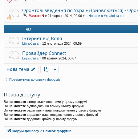
Фронтові зведення по Україні (оновлюється) - Фр
MasteroN
»
21 червня 2014, 02:06
» в
Новини в Україні та світі
Тем
Інтернет від Воля
LiliyaKrasa
»
12 листопада 2024, 09:59
Провайдер Connect
LiliyaKrasa
»
08 травня 2024, 06:07
Нова тема
Повернутись до списку форумів
Права доступу
Ви
не можете
створювати нові теми у цьому форумі
Ви
не можете
відповідати на теми у цьому форумі
Ви
не можете
редагувати ваші повідомлення у цьому форумі
Ви
не можете
видаляти ваші повідомлення у цьому форумі
Ви
не можете
додавати файли у цьому форумі
Форум Донбасу
Список форумів