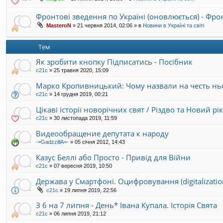
Фронтові зведення по Україні (оновлюється) - Фр
MasteroN
»
21 червня 2014, 02:06
» в
Новини в Україні та світі
Тем
Як зробити кнопку Підписатись - Посібник
с21с
»
25 травня 2020, 15:09
Марко Кропивницький: Чому назвали на честь ньо
с21с
»
14 грудня 2019, 00:21
Цікаві історії новорічних свят / Різдво та Новий рі
с21с
»
30 листопада 2019, 11:59
Видеообращение депутата к народу
-=GadzzillA=-
»
05 січня 2012, 14:43
Казус Беллі або Просто - Привід для Війни
с21с
»
07 вересня 2019, 10:50
Держава у Смартфоні. Оцифровування (digitalizatio
с21с
»
19 липня 2019, 22:56
З 6 на 7 липня - День* Івана Купала. Історія Свята
с21с
»
06 липня 2019, 21:12