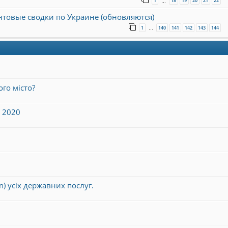
1
18
19
20
21
22
…
онтовые сводки по Украине (обновляются)
1
140
141
142
143
144
…
го місто?
к 2020
n) усіх державних послуг.