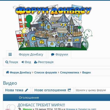
Форум Донбасу
Форуми
ви
Пошук
Вхід
Реєстрація
дк
Форум Донбасу
Список форумів
Спецтематика
Видео
и
Видео
й
Нова тема
Нове оголошення
до
Оголошення
ст
ДОНБАСС ТРЕБУЕТ МИРА!!!
уп
Мирон
»
19 липня 2014, 10:39
» в
Новини в Україні та світі