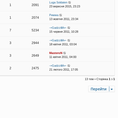
Luga Soldaten
1
2091
23 вересня 2015, 23:23
Римма
1
2074
13 жовтня 2011, 23:34
-=GadzzillA=-
7
5234
15 червня 2011, 10:28
-=GadzzillA=-
3
2944
18 квітня 2011, 03:04
MasteroN
3
2649
11 квітня 2011, 04:00
-=GadzzillA=-
2
2475
21 лютого 2011, 17:05
13 тем • Сторінка
1
з
1
Перейти