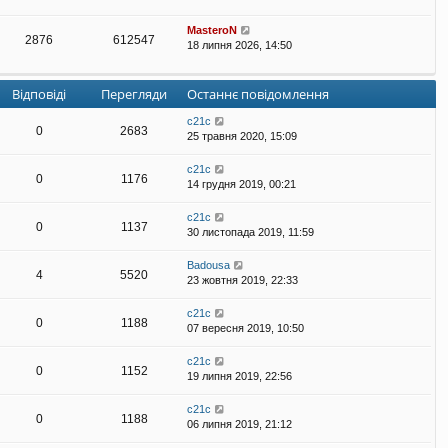
MasteroN
2876
612547
18 липня 2026, 14:50
Відповіді
Перегляди
Останнє повідомлення
с21с
0
2683
25 травня 2020, 15:09
с21с
0
1176
14 грудня 2019, 00:21
с21с
0
1137
30 листопада 2019, 11:59
Badousa
4
5520
23 жовтня 2019, 22:33
с21с
0
1188
07 вересня 2019, 10:50
с21с
0
1152
19 липня 2019, 22:56
с21с
0
1188
06 липня 2019, 21:12