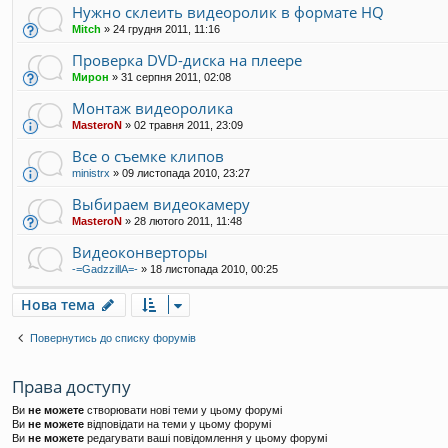
Нужно склеить видеоролик в формате HQ
Mitch
»
24 грудня 2011, 11:16
Проверка DVD-диска на плеере
Мирон
»
31 серпня 2011, 02:08
Монтаж видеоролика
MasteroN
»
02 травня 2011, 23:09
Все о съемке клипов
ministrx
»
09 листопада 2010, 23:27
Выбираем видеокамеру
MasteroN
»
28 лютого 2011, 11:48
Видеоконверторы
-=GadzzillA=-
»
18 листопада 2010, 00:25
Нова тема
Повернутись до списку форумів
Права доступу
Ви
не можете
створювати нові теми у цьому форумі
Ви
не можете
відповідати на теми у цьому форумі
Ви
не можете
редагувати ваші повідомлення у цьому форумі