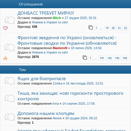
уп
Оголошення
ДОНБАСС ТРЕБУЕТ МИРА!!!
Останнє повідомлення
Mitch
«
27 грудня 2025, 20:31
Додано в
Новини в Україні та світі
Відповіді:
438
1
19
20
21
22
…
Фронтові зведення по Україні (оновлюється) -
Фронтовые сводки по Украине (обновляются)
Останнє повідомлення
MasteroN
«
18 липня 2026, 14:50
Додано в
Новини в Україні та світі
Відповіді:
2876
1
141
142
143
144
…
Тем
Ящик для боєприпасів
Останнє повідомлення
Zzinka
«
16 листопада 2025, 13:51
Тиша, яка захищає: нові горизонти просторового
контролю
Останнє повідомлення
Inna
«
14 серпня 2025, 17:05
Допомога нашим хлопцям
Останнє повідомлення
Atome
«
30 грудня 2024, 09:10
Відповіді:
1
Історія трансформації Favbet Foundation: допомога