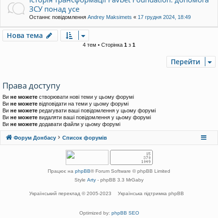
ЗСУ понад усе
Останнє повідомлення
Andrey Maksimets
«
17 грудня 2024, 18:49
Нова тема
4 тем • Сторінка
1
з
1
Перейти
Права доступу
Ви
не можете
створювати нові теми у цьому форумі
Ви
не можете
відповідати на теми у цьому форумі
Ви
не можете
редагувати ваші повідомлення у цьому форумі
Ви
не можете
видаляти ваші повідомлення у цьому форумі
Ви
не можете
додавати файли у цьому форумі
Форум Донбасу
Список форумів
Працює на
phpBB
® Forum Software © phpBB Limited
Style
Arty
- phpBB 3.3 MrGaby
Український переклад © 2005-2023
Українська підтримка phpBB
Optimized by:
phpBB SEO