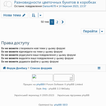
Разновидности цветочных букетов в коробках
Останнє повідомлення
Darius4678
«
14 березня 2023, 13:37
Нова тема
2
1
Далі
50 тем
Перейти
Права доступу
Ви
не можете
створювати нові теми у цьому форумі
Ви
не можете
відповідати на теми у цьому форумі
Ви
не можете
редагувати ваші повідомлення у цьому форумі
Ви
не можете
видаляти ваші повідомлення у цьому форумі
Ви
не можете
додавати файли у цьому форумі
Форум Донбасу
Список форумів
Працює на
phpBB
® Forum Software © phpBB Limited
Style
Arty
- phpBB 3.3 MrGaby
Український переклад © 2005-2023
Українська підтримка phpBB
Optimized by:
phpBB SEO