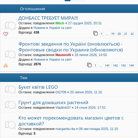
уп
Оголошення
ДОНБАСС ТРЕБУЕТ МИРА!!!
Останнє повідомлення
Mitch
«
27 грудня 2025, 20:31
Додано в
Новини в Україні та світі
Відповіді:
438
1
19
20
21
22
…
Фронтові зведення по Україні (оновлюється) -
Фронтовые сводки по Украине (обновляются)
Останнє повідомлення
MasteroN
«
18 липня 2026, 14:50
Додано в
Новини в Україні та світі
Відповіді:
2876
1
141
142
143
144
…
Тем
Букет квітів LEGO
Останнє повідомлення
DI2708
«
20 липня 2026, 11:16
Грунт для домашних растений
Останнє повідомлення
Vladimir07
«
14 січня 2026, 17:51
Кто может порекомендовать магазин цветов с
доставкой?
Останнє повідомлення
margarita.rita
«
08 листопада 2025, 11:10
Відповіді:
5