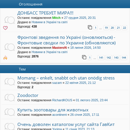
уп
Оголошення
ДОНБАСС ТРЕБУЕТ МИРА!!!
Останнє повідомлення
Mitch
«
27 грудня 2025, 20:31
Додано в
Новини в Україні та світі
Відповіді:
438
1
19
20
21
22
…
Фронтові зведення по Україні (оновлюється) -
Фронтовые сводки по Украине (обновляются)
Останнє повідомлення
MasteroN
«
18 липня 2026, 14:50
Додано в
Новини в Україні та світі
Відповіді:
2876
1
141
142
143
144
…
Тем
Momang – enkelt, snabbt och utan onödig stress
Останнє повідомлення
sazam
«
22 квітня 2025, 21:12
Відповіді:
2
Zoodoctor
Останнє повідомлення
RichardKOUS
«
01 лютого 2025, 23:44
Купить зоотовары для животных
Останнє повідомлення
acontinent
«
26 січня 2025, 17:11
Очень доволен каталогом услуг сайта ГавКит
Останнє повідомлення
Yurima
«
11 січня 2023, 21:13