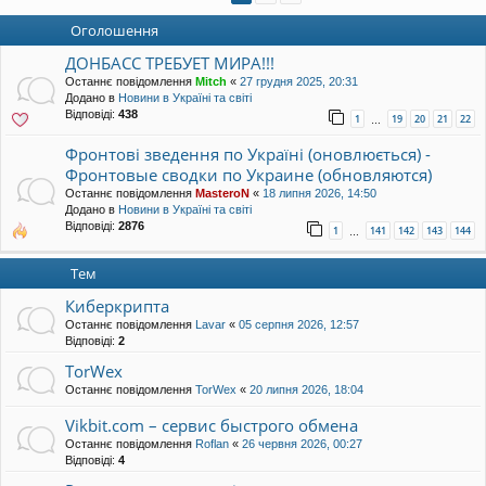
уп
Оголошення
ДОНБАСС ТРЕБУЕТ МИРА!!!
Останнє повідомлення
Mitch
«
27 грудня 2025, 20:31
Додано в
Новини в Україні та світі
Відповіді:
438
1
19
20
21
22
…
Фронтові зведення по Україні (оновлюється) -
Фронтовые сводки по Украине (обновляются)
Останнє повідомлення
MasteroN
«
18 липня 2026, 14:50
Додано в
Новини в Україні та світі
Відповіді:
2876
1
141
142
143
144
…
Тем
Киберкрипта
Останнє повідомлення
Lavar
«
05 серпня 2026, 12:57
Відповіді:
2
TorWex
Останнє повідомлення
TorWex
«
20 липня 2026, 18:04
Vikbit.com – сервис быстрого обмена
Останнє повідомлення
Roflan
«
26 червня 2026, 00:27
Відповіді:
4