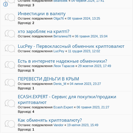
Останнє повідомлення
Beanstelk
«
04 червня 2024, 17:41
Відповіді:
3
Инвестиции в валюту
Останнє повідомлення
Olga76
«
08 травня 2024, 13:25
Відповіді:
2
хто заробляє на крипті?
Останнє повідомлення
Виталина78
«
06 травня 2024, 15:04
LucPey - Первоклассный обменник криптовалют
Останнє повідомлення
LucPey
«
11 грудня 2023, 12:02
Есть в интернете надежные обменники?
Останнє повідомлення
Леон Тарасов
«
29 жовтня 2023, 17:49
Відповіді:
5
ПЕРЕВЕСТИ ДЕНЬГИ В КРЫМ
Останнє повідомлення
Denis_M
«
04 липня 2023, 23:27
Відповіді:
1
ECASH.EXPERT - Сервис для покупки/продажи
криптовалют
Останнє повідомлення
Ecash.Expert
«
06 травня 2023, 21:27
Відповіді:
4
Как обменять криптовалюту?
Останнє повідомлення
Vandor
«
19 квітня 2023, 15:49
Відповіді:
1