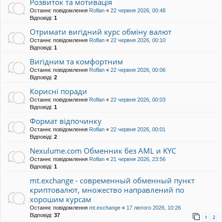
Розвиток та мотивація
Останнє повідомлення
Roflan
«
22 червня 2026, 00:48
Відповіді:
1
Отримати вигідний курс обміну валют
Останнє повідомлення
Roflan
«
22 червня 2026, 00:10
Відповіді:
1
Вигідним та комфортним
Останнє повідомлення
Roflan
«
22 червня 2026, 00:06
Відповіді:
2
Корисні поради
Останнє повідомлення
Roflan
«
22 червня 2026, 00:03
Відповіді:
1
Формат відпочинку
Останнє повідомлення
Roflan
«
22 червня 2026, 00:01
Відповіді:
2
Nexulume.com Обменник без AML и KYC
Останнє повідомлення
Roflan
«
21 червня 2026, 23:56
Відповіді:
1
mt.exchange - современный обменный пункт
криптовалют, множество направлений по
хорошим курсам
Останнє повідомлення
mt.exchange
«
17 лютого 2026, 10:26
Відповіді:
37
1
2