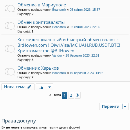
Обменка в Мариуполе
Останнє повідомлення
Beanstelk
«
05 квітня 2023, 15:37
Відповіді:
2
Обмен криптовалюты
Останнє повідомлення
Beanstelk
«
02 квітня 2023, 22:06
Відповіді:
1
Конфиденциальный и быстрый обмен валют с
BitHowen.com ! Qiwi,Visa/MC UAH,RUB,USDT,BTC!
Криптомаэстро @BitHowen
Останнє повідомлення
Vandor
«
28 березня 2023, 22:31
Відповіді:
8
Обменник Харьков
Останнє повідомлення
Beanstelk
«
19 березня 2023, 14:16
Відповіді:
2
Нова тема
2
1
Далі
31 тема
Перейти
Права доступу
Ви
не можете
створювати нові теми у цьому форумі