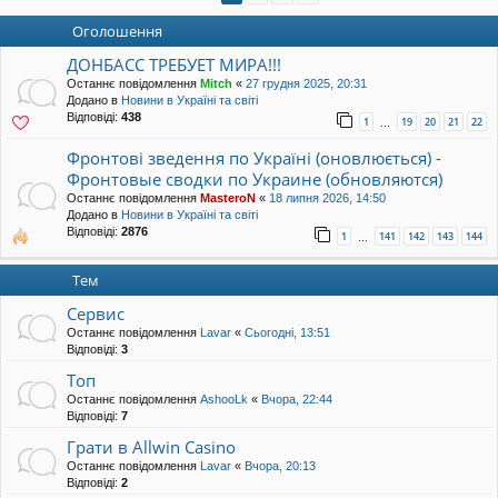
уп
Оголошення
ДОНБАСС ТРЕБУЕТ МИРА!!!
Останнє повідомлення
Mitch
«
27 грудня 2025, 20:31
Додано в
Новини в Україні та світі
Відповіді:
438
1
19
20
21
22
…
Фронтові зведення по Україні (оновлюється) -
Фронтовые сводки по Украине (обновляются)
Останнє повідомлення
MasteroN
«
18 липня 2026, 14:50
Додано в
Новини в Україні та світі
Відповіді:
2876
1
141
142
143
144
…
Тем
Сервис
Останнє повідомлення
Lavar
«
Сьогодні, 13:51
Відповіді:
3
Топ
Останнє повідомлення
AshooLk
«
Вчора, 22:44
Відповіді:
7
Грати в Allwin Casino
Останнє повідомлення
Lavar
«
Вчора, 20:13
Відповіді:
2