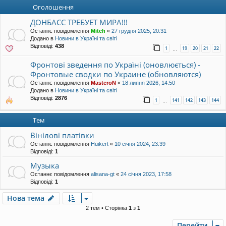
уп
Оголошення
ДОНБАСС ТРЕБУЕТ МИРА!!!
Останнє повідомлення
Mitch
«
27 грудня 2025, 20:31
Додано в
Новини в Україні та світі
Відповіді:
438
1
19
20
21
22
…
Фронтові зведення по Україні (оновлюється) -
Фронтовые сводки по Украине (обновляются)
Останнє повідомлення
MasteroN
«
18 липня 2026, 14:50
Додано в
Новини в Україні та світі
Відповіді:
2876
1
141
142
143
144
…
Тем
Вінілові платівки
Останнє повідомлення
Huikert
«
10 січня 2024, 23:39
Відповіді:
1
Музыка
Останнє повідомлення
alisana-gt
«
24 січня 2023, 17:58
Відповіді:
1
Нова тема
2 тем • Сторінка
1
з
1
Перейти