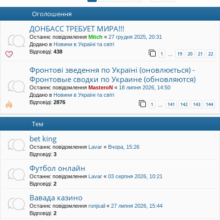
уп
Оголошення
ДОНБАСС ТРЕБУЕТ МИРА!!!
Останнє повідомлення
Mitch
«
27 грудня 2025, 20:31
Додано в
Новини в Україні та світі
Відповіді:
438
1
19
20
21
22
…
Фронтові зведення по Україні (оновлюється) -
Фронтовые сводки по Украине (обновляются)
Останнє повідомлення
MasteroN
«
18 липня 2026, 14:50
Додано в
Новини в Україні та світі
Відповіді:
2876
1
141
142
143
144
…
Тем
bet king
Останнє повідомлення
Lavar
«
Вчора, 15:26
Відповіді:
3
Футбол онлайн
Останнє повідомлення
Lavar
«
03 серпня 2026, 10:21
Відповіді:
2
Вавада казино
Останнє повідомлення
ronjsail
«
27 липня 2026, 15:44
Відповіді:
2