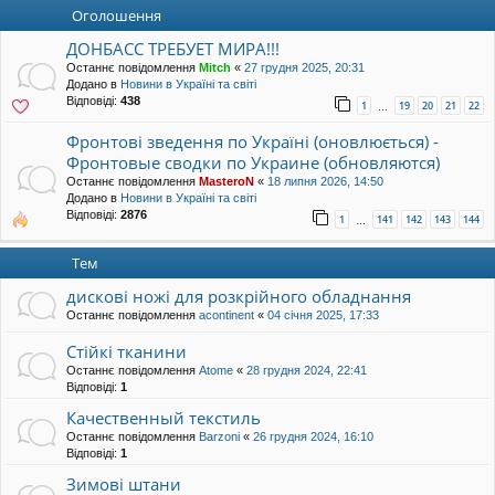
уп
Оголошення
ДОНБАСС ТРЕБУЕТ МИРА!!!
Останнє повідомлення
Mitch
«
27 грудня 2025, 20:31
Додано в
Новини в Україні та світі
Відповіді:
438
1
19
20
21
22
…
Фронтові зведення по Україні (оновлюється) -
Фронтовые сводки по Украине (обновляются)
Останнє повідомлення
MasteroN
«
18 липня 2026, 14:50
Додано в
Новини в Україні та світі
Відповіді:
2876
1
141
142
143
144
…
Тем
дискові ножі для розкрійного обладнання
Останнє повідомлення
acontinent
«
04 січня 2025, 17:33
Стійкі тканини
Останнє повідомлення
Atome
«
28 грудня 2024, 22:41
Відповіді:
1
Качественный текстиль
Останнє повідомлення
Barzoni
«
26 грудня 2024, 16:10
Відповіді:
1
Зимові штани