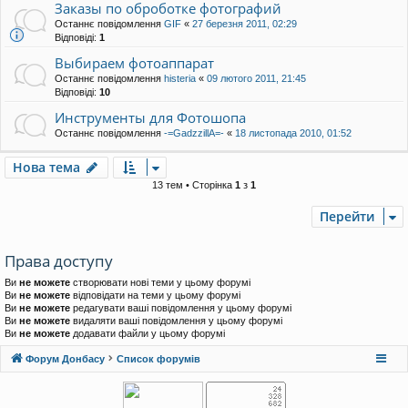
Заказы по оброботке фотографий
Останнє повідомлення
GIF
«
27 березня 2011, 02:29
Відповіді:
1
Выбираем фотоаппарат
Останнє повідомлення
histeria
«
09 лютого 2011, 21:45
Відповіді:
10
Инструменты для Фотошопа
Останнє повідомлення
-=GadzzillA=-
«
18 листопада 2010, 01:52
Нова тема
13 тем • Сторінка
1
з
1
Перейти
Права доступу
Ви
не можете
створювати нові теми у цьому форумі
Ви
не можете
відповідати на теми у цьому форумі
Ви
не можете
редагувати ваші повідомлення у цьому форумі
Ви
не можете
видаляти ваші повідомлення у цьому форумі
Ви
не можете
додавати файли у цьому форумі
Форум Донбасу
Список форумів