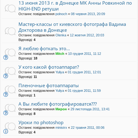
13 июня 2013 г. в Донецке МК Анны Ровкиной по
HIGH-END ретуши
Останнє повідомлення
polnoch
«
08 червня 2013, 20:09
Мастер-классы от киевского фотографа Вадима
Докторова в Донецке
Останнє повідомлення
Olenka
«
12 жовтня 2012, 20:03
Відповіді:
4
Я люблю фоткать это...
Останнє повідомлення
Mitch
«
10 грудня 2011, 11:12
Відповіді:
18
У кого какой фотоаппарат?
Останнє повідомлення
Yuliya
«
01 грудня 2011, 12:01
Відповіді:
11
Пленочные фотоаппараты
Останнє повідомлення
Yuliya
«
01 грудня 2011, 11:59
Відповіді:
1
А Вы любите фотографироватся???
Останнє повідомлення
Мирон
«
29 листопада 2011, 13:41
Відповіді:
8
Уроки по photoshop
Останнє повідомлення
ministrx
«
22 травня 2011, 00:06
Відповіді:
4