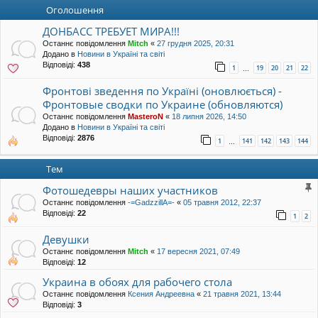
уп
Оголошення
ДОНБАСС ТРЕБУЕТ МИРА!!!
Останнє повідомлення
Mitch
«
27 грудня 2025, 20:31
Додано в
Новини в Україні та світі
Відповіді:
438
1
19
20
21
22
…
Фронтові зведення по Україні (оновлюється) -
Фронтовые сводки по Украине (обновляются)
Останнє повідомлення
MasteroN
«
18 липня 2026, 14:50
Додано в
Новини в Україні та світі
Відповіді:
2876
1
141
142
143
144
…
Тем
Фотошедевры наших участников
Останнє повідомлення
-=GadzzillA=-
«
05 травня 2012, 22:37
Відповіді:
22
1
2
Девушки
Останнє повідомлення
Mitch
«
17 вересня 2021, 07:49
Відповіді:
12
Украина в обоях для рабочего стола
Останнє повідомлення
Ксения Андреевна
«
21 травня 2021, 13:44
Відповіді:
3