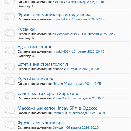
Останнє повідомлення
Юля98
«
03 листопада 2025, 19:46
Відповіді:
1
Фрезы для маникюра и педикюра
Останнє повідомлення
hryniuk402
«
16 серпня 2025, 22:12
Кусачки
Останнє повідомлення
alexivanovstar1985
«
09 червня 2025, 20:55
Відповіді:
5
Удаление волос
Останнє повідомлення
hryniuk402
«
15 травня 2025, 20:46
Відповіді:
3
Естетична стоматологія
Останнє повідомлення
arianna
«
15 травня 2025, 09:58
Курсьі маникюра
Останнє повідомлення
Nyka
«
20 листопада 2024, 11:05
Салон маникюра в Харькове
Останнє повідомлення
Prime24
«
10 листопада 2024, 15:28
Массажный салон Insay SPA в Одессе
Останнє повідомлення
Prime24
«
07 листопада 2024, 20:01
Фрезы для маникюра
Останнє повідомлення
Sawwa
«
06 травня 2024, 16:28