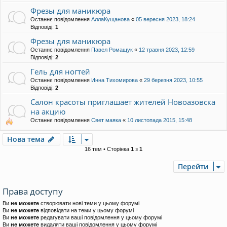
Фрезы для маникюра
Останнє повідомлення
АллаКущанова
«
05 вересня 2023, 18:24
Відповіді:
1
Фрезы для маникюра
Останнє повідомлення
Павел Ромащук
«
12 травня 2023, 12:59
Відповіді:
2
Гель для ногтей
Останнє повідомлення
Инна Тихомирова
«
29 березня 2023, 10:55
Відповіді:
2
Салон красоты приглашает жителей Новоазовска
на акцию
Останнє повідомлення
Свет маяка
«
10 листопада 2015, 15:48
Нова тема
16 тем • Сторінка
1
з
1
Перейти
Права доступу
Ви
не можете
створювати нові теми у цьому форумі
Ви
не можете
відповідати на теми у цьому форумі
Ви
не можете
редагувати ваші повідомлення у цьому форумі
Ви
не можете
видаляти ваші повідомлення у цьому форумі