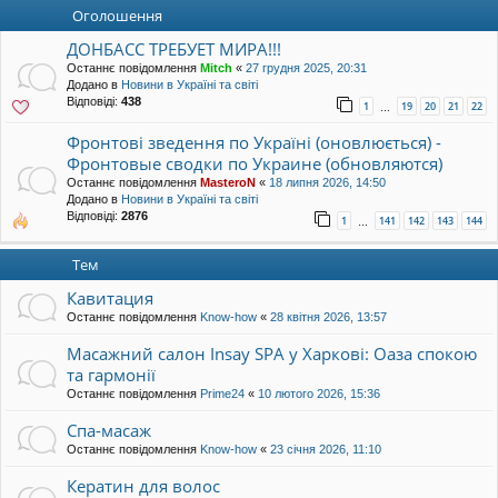
уп
Оголошення
ДОНБАСС ТРЕБУЕТ МИРА!!!
Останнє повідомлення
Mitch
«
27 грудня 2025, 20:31
Додано в
Новини в Україні та світі
Відповіді:
438
1
19
20
21
22
…
Фронтові зведення по Україні (оновлюється) -
Фронтовые сводки по Украине (обновляются)
Останнє повідомлення
MasteroN
«
18 липня 2026, 14:50
Додано в
Новини в Україні та світі
Відповіді:
2876
1
141
142
143
144
…
Тем
Кавитация
Останнє повідомлення
Know-how
«
28 квітня 2026, 13:57
Масажний салон Insay SPA у Харкові: Оаза спокою
та гармонії
Останнє повідомлення
Prime24
«
10 лютого 2026, 15:36
Спа-масаж
Останнє повідомлення
Know-how
«
23 січня 2026, 11:10
Кератин для волос