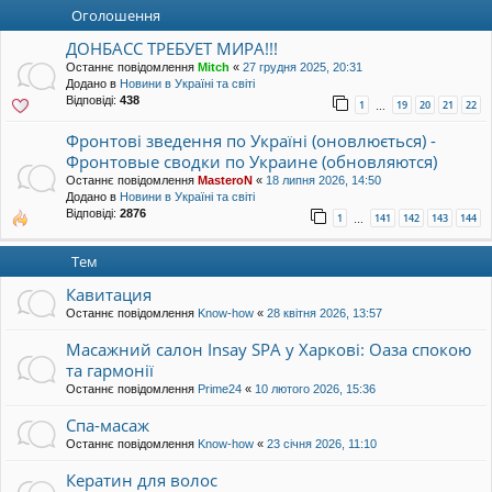
уп
Оголошення
ДОНБАСС ТРЕБУЕТ МИРА!!!
Останнє повідомлення
Mitch
«
27 грудня 2025, 20:31
Додано в
Новини в Україні та світі
Відповіді:
438
1
19
20
21
22
…
Фронтові зведення по Україні (оновлюється) -
Фронтовые сводки по Украине (обновляются)
Останнє повідомлення
MasteroN
«
18 липня 2026, 14:50
Додано в
Новини в Україні та світі
Відповіді:
2876
1
141
142
143
144
…
Тем
Кавитация
Останнє повідомлення
Know-how
«
28 квітня 2026, 13:57
Масажний салон Insay SPA у Харкові: Оаза спокою
та гармонії
Останнє повідомлення
Prime24
«
10 лютого 2026, 15:36
Спа-масаж
Останнє повідомлення
Know-how
«
23 січня 2026, 11:10
Кератин для волос