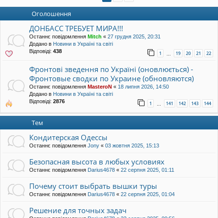
уп
Оголошення
ДОНБАСС ТРЕБУЕТ МИРА!!!
Останнє повідомлення
Mitch
«
27 грудня 2025, 20:31
Додано в
Новини в Україні та світі
Відповіді:
438
1
19
20
21
22
…
Фронтові зведення по Україні (оновлюється) -
Фронтовые сводки по Украине (обновляются)
Останнє повідомлення
MasteroN
«
18 липня 2026, 14:50
Додано в
Новини в Україні та світі
Відповіді:
2876
1
141
142
143
144
…
Тем
Кондитерская Одессы
Останнє повідомлення
Jony
«
03 жовтня 2025, 15:13
Безопасная высота в любых условиях
Останнє повідомлення
Darius4678
«
22 серпня 2025, 01:11
Почему стоит выбрать вышки туры
Останнє повідомлення
Darius4678
«
22 серпня 2025, 01:04
Решение для точных задач