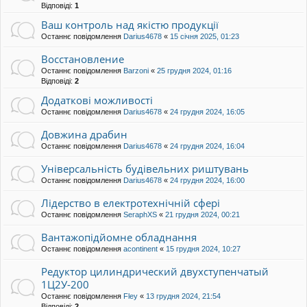
Відповіді:
1
Ваш контроль над якістю продукції
Останнє повідомлення
Darius4678
«
15 січня 2025, 01:23
Восстановление
Останнє повідомлення
Barzoni
«
25 грудня 2024, 01:16
Відповіді:
2
Додаткові можливості
Останнє повідомлення
Darius4678
«
24 грудня 2024, 16:05
Довжина драбин
Останнє повідомлення
Darius4678
«
24 грудня 2024, 16:04
Універсальність будівельних риштувань
Останнє повідомлення
Darius4678
«
24 грудня 2024, 16:00
Лідерство в електротехнічній сфері
Останнє повідомлення
SeraphXS
«
21 грудня 2024, 00:21
Вантажопідйомне обладнання
Останнє повідомлення
acontinent
«
15 грудня 2024, 10:27
Редуктор цилиндрический двухступенчатый
1Ц2У-200
Останнє повідомлення
Fley
«
13 грудня 2024, 21:54
Відповіді:
2