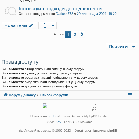
Інноваційні підходи до подрібнення
Останнє повідомлення
Darius4678
«
29 листопада 2024, 19:22
Нова тема
2
1
Далі
46 тем
Перейти
Права доступу
Ви
не можете
створювати нові теми у цьому форумі
Ви
не можете
відповідати на теми у цьому форумі
Ви
не можете
редагувати ваші повідомлення у цьому форумі
Ви
не можете
видаляти ваші повідомлення у цьому форумі
Ви
не можете
додавати файли у цьому форумі
Форум Донбасу
Список форумів
Працює на
phpBB
® Forum Software © phpBB Limited
Style
Arty
- phpBB 3.3 MrGaby
Український переклад © 2005-2023
Українська підтримка phpBB