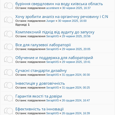
буріння свердловин на воду київська область
Останнє повідомлення
acontinent
«
30 червня 2025, 16:37
Хочу зробити аналіз на органічну речовину і C:N
Останнє повідомлення
Junger
«
30 червня 2025, 16:00
Відповіді:
1
Комплексний підхід від аудиту до запуску
Останнє повідомлення
SeraphXS
«
29 червня 2025, 20:56
Все для галузевої лабораторії
Останнє повідомлення
SeraphXS
«
29 червня 2025, 20:05
Обучение и поддержка для лабораторий
Останнє повідомлення
SeraphXS
«
29 червня 2025, 19:41
Сучасні стандарти дизайну
Останнє повідомлення
SeraphXS
«
31 грудня 2024, 00:30
Інвестиція у довговічність
Останнє повідомлення
SeraphXS
«
31 грудня 2024, 00:25
Гарантія якості та довіри
Останнє повідомлення
SeraphXS
«
26 грудня 2024, 16:47
Ефективність та інновації
Останнє повідомлення
SeraphXS
«
26 грудня 2024, 16:39