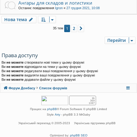
Ангары для складов и логистики
Останнє повідомлення
Igron
«
27 грудня 2021, 10:08
Нова тема
2
1
Далі
35 тем
Перейти
Права доступу
Ви
не можете
створювати нові теми у цьому форумі
Ви
не можете
відповідати на теми у цьому форумі
Ви
не можете
редагувати ваші повідомлення у цьому форумі
Ви
не можете
видаляти ваші повідомлення у цьому форумі
Ви
не можете
додавати файли у цьому форумі
Форум Донбасу
Список форумів
Працює на
phpBB
® Forum Software © phpBB Limited
Style
Arty
- phpBB 3.3 MrGaby
Український переклад © 2005-2023
Українська підтримка phpBB
Optimized by:
phpBB SEO