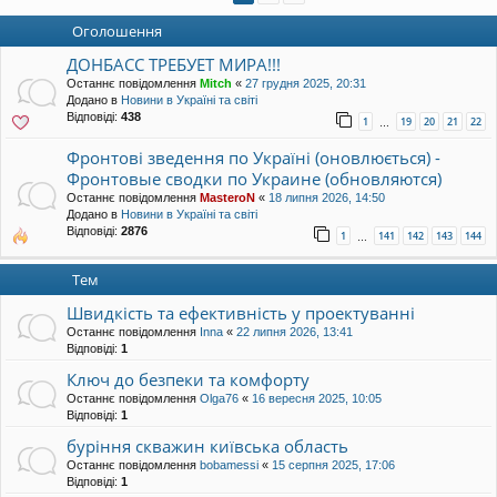
уп
Оголошення
ДОНБАСС ТРЕБУЕТ МИРА!!!
Останнє повідомлення
Mitch
«
27 грудня 2025, 20:31
Додано в
Новини в Україні та світі
Відповіді:
438
1
19
20
21
22
…
Фронтові зведення по Україні (оновлюється) -
Фронтовые сводки по Украине (обновляются)
Останнє повідомлення
MasteroN
«
18 липня 2026, 14:50
Додано в
Новини в Україні та світі
Відповіді:
2876
1
141
142
143
144
…
Тем
Швидкість та ефективність у проектуванні
Останнє повідомлення
Inna
«
22 липня 2026, 13:41
Відповіді:
1
Ключ до безпеки та комфорту
Останнє повідомлення
Olga76
«
16 вересня 2025, 10:05
Відповіді:
1
буріння скважин київська область
Останнє повідомлення
bobamessi
«
15 серпня 2025, 17:06
Відповіді:
1