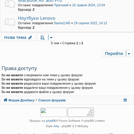
MacBook Air або Pro
Останнє повідомлення
Пригожий
«
15 травня 2024, 12:04
Відповіді:
2
Ноутбуки Lenovo
Останнє повідомлення
Sasha1345
«
29 серпня 2022, 14:12
Відповіді:
2
Нова тема
5 тем • Сторінка
1
з
1
Перейти
Права доступу
Ви
не можете
створювати нові теми у цьому форумі
Ви
не можете
відповідати на теми у цьому форумі
Ви
не можете
редагувати ваші повідомлення у цьому форумі
Ви
не можете
видаляти ваші повідомлення у цьому форумі
Ви
не можете
додавати файли у цьому форумі
Форум Донбасу
Список форумів
Працює на
phpBB
® Forum Software © phpBB Limited
Style
Arty
- phpBB 3.3 MrGaby