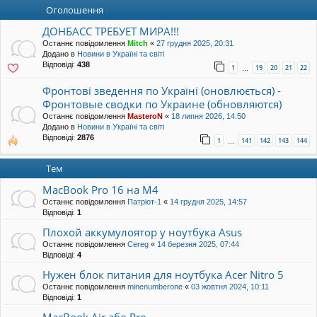
уп
Оголошення
ДОНБАСС ТРЕБУЕТ МИРА!!!
Останнє повідомлення
Mitch
«
27 грудня 2025, 20:31
Додано в
Новини в Україні та світі
Відповіді:
438
1
19
20
21
22
…
Фронтові зведення по Україні (оновлюється) -
Фронтовые сводки по Украине (обновляются)
Останнє повідомлення
MasteroN
«
18 липня 2026, 14:50
Додано в
Новини в Україні та світі
Відповіді:
2876
1
141
142
143
144
…
Тем
MacBook Pro 16 на M4
Останнє повідомлення
Патріот-1
«
14 грудня 2025, 14:57
Відповіді:
1
Плохой аккумулоятор у ноутбука Asus
Останнє повідомлення
Cereg
«
14 березня 2025, 07:44
Відповіді:
4
Нужен блок питания для ноутбука Acer Nitro 5
Останнє повідомлення
minenumberone
«
03 жовтня 2024, 10:11
Відповіді:
1