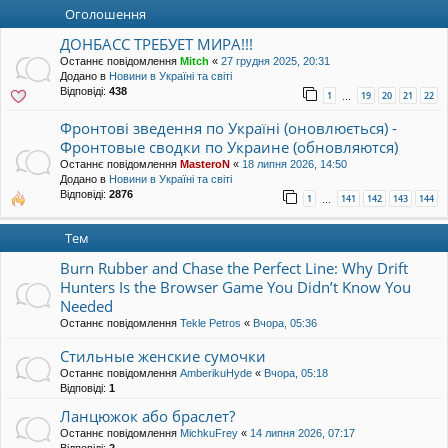
уп
Оголошення
ДОНБАСС ТРЕБУЕТ МИРА!!!
Останнє повідомлення
Mitch
«
27 грудня 2025, 20:31
Додано в
Новини в Україні та світі
Відповіді:
438
1
19
20
21
22
…
Фронтові зведення по Україні (оновлюється) -
Фронтовые сводки по Украине (обновляются)
Останнє повідомлення
MasteroN
«
18 липня 2026, 14:50
Додано в
Новини в Україні та світі
Відповіді:
2876
1
141
142
143
144
…
Тем
Burn Rubber and Chase the Perfect Line: Why Drift
Hunters Is the Browser Game You Didn’t Know You
Needed
Останнє повідомлення
Tekle Petros
«
Вчора, 05:36
Стильные женские сумочки
Останнє повідомлення
AmberikuHyde
«
Вчора, 05:18
Відповіді:
1
Ланцюжок або браслет?
Останнє повідомлення
MichkuFrey
«
14 липня 2026, 07:17