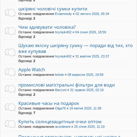
Відповіді:
2
шкіряні чоловічі сумки купити
Останнє повідомлення
Evaennedy
«
02 лютого 2026, 05:34
Відповіді:
2
Чим здивувати чоловіка?
Останнє повідомлення
hryniuk402
«
04 січня 2026, 18:59
Відповіді:
2
Шукаю якісну шкіряну сумку — поради від тих, хто
вже купував
Останнє повідомлення
hryniuk402
«
31 жовтня 2025, 23:37
Відповіді:
2
Apple Watch
Останнє повідомлення
brimin
«
08 вересня 2025, 19:59
промислові магістральні фільтри для води
Останнє повідомлення
Barzoni
«
31 травня 2025, 02:16
Відповіді:
2
Красивые часы на подарок
Останнє повідомлення
Olga76
«
16 квітня 2025, 11:38
Відповіді:
7
Купить солнцезащитные очки оптом
Останнє повідомлення
acontinent
«
25 січня 2025, 11:19
Поєднання елегантність натуральної шкіри з