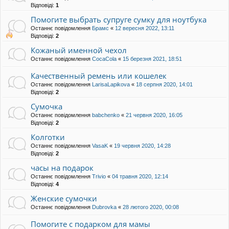
Відповіді:
1
Помогите выбрать супруге сумку для ноутбука
Останнє повідомлення
Брамс
«
12 вересня 2022, 13:11
Відповіді:
2
Кожаный именной чехол
Останнє повідомлення
CocaCola
«
15 березня 2021, 18:51
Качественный ремень или кошелек
Останнє повідомлення
LarisaLapikova
«
18 серпня 2020, 14:01
Відповіді:
2
Сумочка
Останнє повідомлення
babchenko
«
21 червня 2020, 16:05
Відповіді:
2
Колготки
Останнє повідомлення
VasaK
«
19 червня 2020, 14:28
Відповіді:
2
часы на подарок
Останнє повідомлення
Trivio
«
04 травня 2020, 12:14
Відповіді:
4
Женские сумочки
Останнє повідомлення
Dubrovka
«
28 лютого 2020, 00:08
Помогите с подарком для мамы