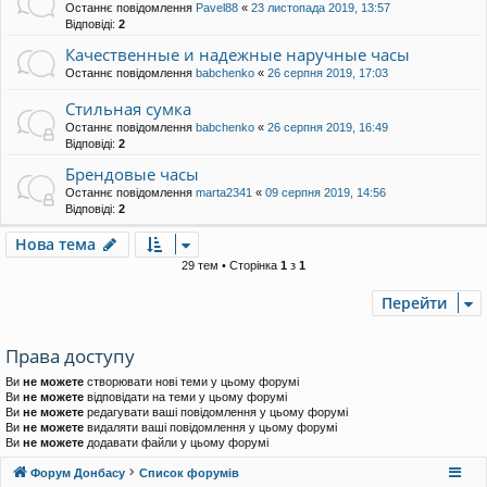
Останнє повідомлення
Pavel88
«
23 листопада 2019, 13:57
Відповіді:
2
Качественные и надежные наручные часы
Останнє повідомлення
babchenko
«
26 серпня 2019, 17:03
Стильная сумка
Останнє повідомлення
babchenko
«
26 серпня 2019, 16:49
Відповіді:
2
Брендовые часы
Останнє повідомлення
marta2341
«
09 серпня 2019, 14:56
Відповіді:
2
Нова тема
29 тем • Сторінка
1
з
1
Перейти
Права доступу
Ви
не можете
створювати нові теми у цьому форумі
Ви
не можете
відповідати на теми у цьому форумі
Ви
не можете
редагувати ваші повідомлення у цьому форумі
Ви
не можете
видаляти ваші повідомлення у цьому форумі
Ви
не можете
додавати файли у цьому форумі
Форум Донбасу
Список форумів