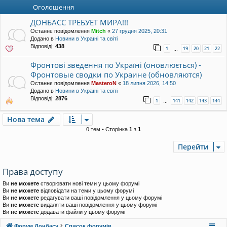
уп
Оголошення
ДОНБАСС ТРЕБУЕТ МИРА!!!
Останнє повідомлення
Mitch
«
27 грудня 2025, 20:31
Додано в
Новини в Україні та світі
Відповіді:
438
1
19
20
21
22
…
Фронтові зведення по Україні (оновлюється) -
Фронтовые сводки по Украине (обновляются)
Останнє повідомлення
MasteroN
«
18 липня 2026, 14:50
Додано в
Новини в Україні та світі
Відповіді:
2876
1
141
142
143
144
…
Нова тема
0 тем • Сторінка
1
з
1
Перейти
Права доступу
Ви
не можете
створювати нові теми у цьому форумі
Ви
не можете
відповідати на теми у цьому форумі
Ви
не можете
редагувати ваші повідомлення у цьому форумі
Ви
не можете
видаляти ваші повідомлення у цьому форумі
Ви
не можете
додавати файли у цьому форумі
Форум Донбасу
Список форумів