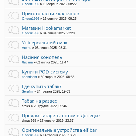
Олеся1996
»
19 серпня 2025, 08:22
Приготовление кальянов
Олеся1996
»
16 серпня 2025, 09:25
Магазин Hookamarket
Олеся1996
»
04 липня 2025, 22:29
Універсальний смак
Atome
»
03 липня 2025, 08:31
Насіння конопель
Листва
»
02 липня 2025, 11:47
Купити POD-систему
acontinent
»
30 червня 2025, 08:55
Где купить табак?
Serafim
»
24 травня 2025, 19:03
Табак на развес
stoks
»
25 грудня 2022, 09:46
Продам сигареты оптом в Донецке
dimas999
»
17 червня 2019, 23:37
Оригинальные устройства elf bar
Олеся1996
»
14 травня 2025, 13:29