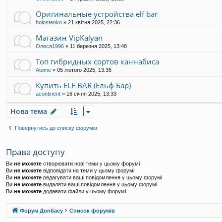
Оригинальные устройства elf bar
holostenko
»
21 квітня 2025, 22:36
Магазин VipKalyan
Олеся1996
»
11 березня 2025, 13:48
Топ гибридных сортов каннабиса
Atome
»
05 лютого 2025, 13:35
Купить ELF BAR (Ельф Бар)
acontinent
»
16 січня 2025, 13:33
Нова тема
Повернутись до списку форумів
Права доступу
Ви
не можете
створювати нові теми у цьому форумі
Ви
не можете
відповідати на теми у цьому форумі
Ви
не можете
редагувати ваші повідомлення у цьому форумі
Ви
не можете
видаляти ваші повідомлення у цьому форумі
Ви
не можете
додавати файли у цьому форумі
Форум Донбасу
Список форумів