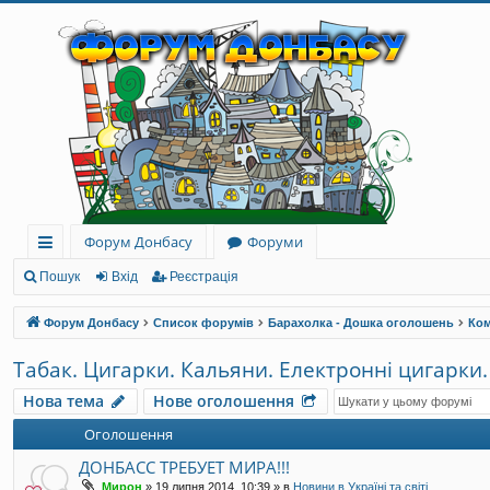
Форум Донбасу
Форуми
ви
Пошук
Вхід
Реєстрація
дк
Форум Донбасу
Список форумів
Барахолка - Дошка оголошень
Ком
и
Табак. Цигарки. Кальяни. Електронні цигарки.
й
Нова тема
Нове оголошення
до
Оголошення
ст
ДОНБАСС ТРЕБУЕТ МИРА!!!
уп
Мирон
»
19 липня 2014, 10:39
» в
Новини в Україні та світі