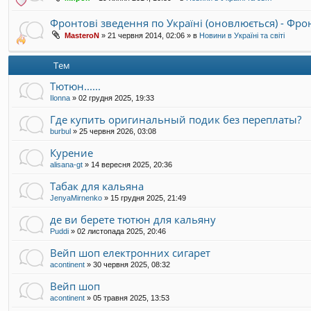
Фронтові зведення по Україні (оновлюється) - Фр
MasteroN
»
21 червня 2014, 02:06
» в
Новини в Україні та світі
Тем
Тютюн......
Ilonna
»
02 грудня 2025, 19:33
Где купить оригинальный подик без переплаты?
burbul
»
25 червня 2026, 03:08
Курение
alisana-gt
»
14 вересня 2025, 20:36
Табак для кальяна
JenyaMirnenko
»
15 грудня 2025, 21:49
де ви берете тютюн для кальяну
Puddi
»
02 листопада 2025, 20:46
Вейп шоп електронних сигарет
acontinent
»
30 червня 2025, 08:32
Вейп шоп
acontinent
»
05 травня 2025, 13:53