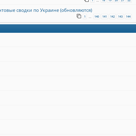
1
18
19
20
21
22
…
онтовые сводки по Украине (обновляются)
1
140
141
142
143
144
…