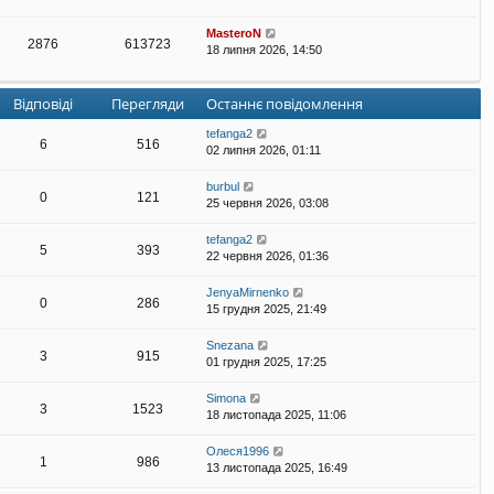
MasteroN
2876
613723
18 липня 2026, 14:50
Відповіді
Перегляди
Останнє повідомлення
tefanga2
6
516
02 липня 2026, 01:11
burbul
0
121
25 червня 2026, 03:08
tefanga2
5
393
22 червня 2026, 01:36
JenyaMirnenko
0
286
15 грудня 2025, 21:49
Snezana
3
915
01 грудня 2025, 17:25
Simona
3
1523
18 листопада 2025, 11:06
Олеся1996
1
986
13 листопада 2025, 16:49