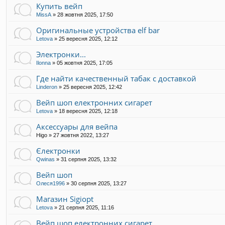
Купить вейп
MissA
»
28 жовтня 2025, 17:50
Оригинальные устройства elf bar
Letova
»
25 вересня 2025, 12:12
Электронки...
Ilonna
»
05 жовтня 2025, 17:05
Где найти качественный табак с доставкой
Linderon
»
25 вересня 2025, 12:42
Вейп шоп електронних сигарет
Letova
»
18 вересня 2025, 12:18
Аксессуары для вейпа
Higo
»
27 жовтня 2022, 13:27
Єлектронки
Qwinas
»
31 серпня 2025, 13:32
Вейп шоп
Олеся1996
»
30 серпня 2025, 13:27
Магазин Sigiopt
Letova
»
21 серпня 2025, 11:16
Вейп шоп електронних сигарет