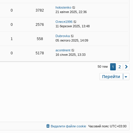
holostenko
0
3782
21 квітня 2025, 22:36
Олеся1996
0
2576
11 березня 2025, 13:48
Dubrovka
1
558
05 лютого 2025, 14:09
acontinent
0
5178
16 січня 2025, 13:33
2
1
Д
50 тем
Перейти
Видалити файли cookie
Часовий пояс
UTC+03:00