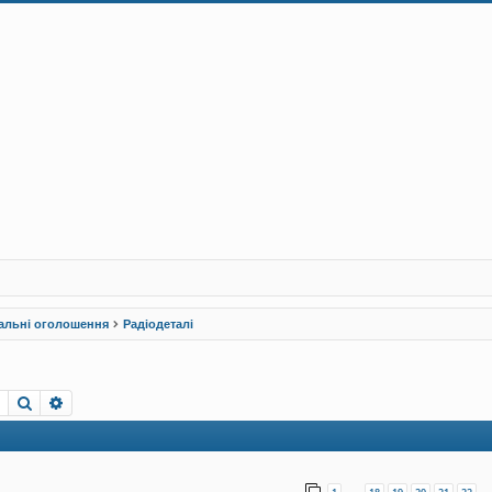
альні оголошення
Радіодеталі
Пошук
Розширений пошук