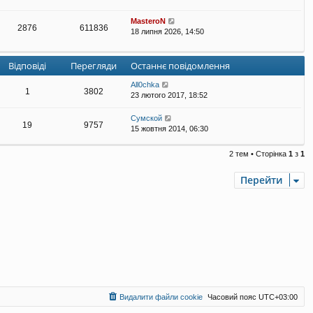
MasteroN
2876
611836
18 липня 2026, 14:50
Відповіді
Перегляди
Останнє повідомлення
All0chka
1
3802
23 лютого 2017, 18:52
Сумской
19
9757
15 жовтня 2014, 06:30
2 тем • Сторінка
1
з
1
Перейти
Видалити файли cookie
Часовий пояс
UTC+03:00