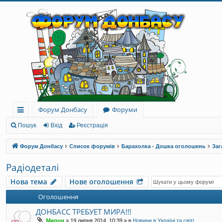
Форум Донбасу
Форуми
ви
Пошук
Вхід
Реєстрація
дк
Форум Донбасу
Список форумів
Барахолка - Дошка оголошень
Заг
и
Радіодеталі
й
Нова тема
Нове оголошення
до
Оголошення
ст
ДОНБАСС ТРЕБУЕТ МИРА!!!
уп
Мирон
»
19 липня 2014, 10:39
» в
Новини в Україні та світі