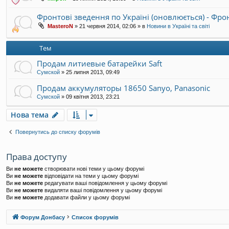
Фронтові зведення по Україні (оновлюється) - Фр
MasteroN
»
21 червня 2014, 02:06
» в
Новини в Україні та світі
Тем
Продам литиевые батарейки Saft
Сумской
»
25 липня 2013, 09:49
Продам аккумуляторы 18650 Sanyo, Panasonic
Сумской
»
09 квітня 2013, 23:21
Нова тема
Повернутись до списку форумів
Права доступу
Ви
не можете
створювати нові теми у цьому форумі
Ви
не можете
відповідати на теми у цьому форумі
Ви
не можете
редагувати ваші повідомлення у цьому форумі
Ви
не можете
видаляти ваші повідомлення у цьому форумі
Ви
не можете
додавати файли у цьому форумі
Форум Донбасу
Список форумів