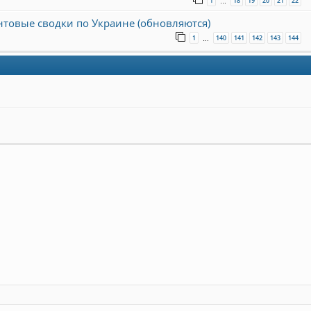
1
18
19
20
21
22
…
онтовые сводки по Украине (обновляются)
1
140
141
142
143
144
…