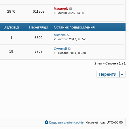
MasteroN
2876
611903
18 липня 2026, 14:50
Відповіді
Перегляди
Останнє повідомлення
All0chka
1
3802
23 лютого 2017, 18:52
Сумской
19
9757
15 жовтня 2014, 06:30
2 тем • Сторінка
1
з
1
Перейти
Видалити файли cookie
Часовий пояс
UTC+03:00