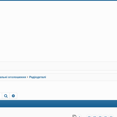
альні оголошення
Радіодеталі
Пошук
Розширений пошук