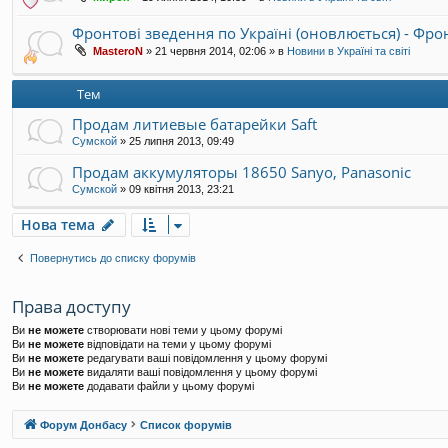
Фронтові зведення по Україні (оновлюється) - Фр
MasteroN
»
21 червня 2014, 02:06
» в
Новини в Україні та світі
Тем
Продам литиевые батарейки Saft
Сумской
»
25 липня 2013, 09:49
Продам аккумуляторы 18650 Sanyo, Panasonic
Сумской
»
09 квітня 2013, 23:21
Нова тема
Повернутись до списку форумів
Права доступу
Ви
не можете
створювати нові теми у цьому форумі
Ви
не можете
відповідати на теми у цьому форумі
Ви
не можете
редагувати ваші повідомлення у цьому форумі
Ви
не можете
видаляти ваші повідомлення у цьому форумі
Ви
не можете
додавати файли у цьому форумі
Форум Донбасу
Список форумів