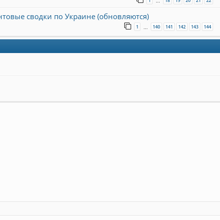
1
18
19
20
21
22
…
онтовые сводки по Украине (обновляются)
1
140
141
142
143
144
…