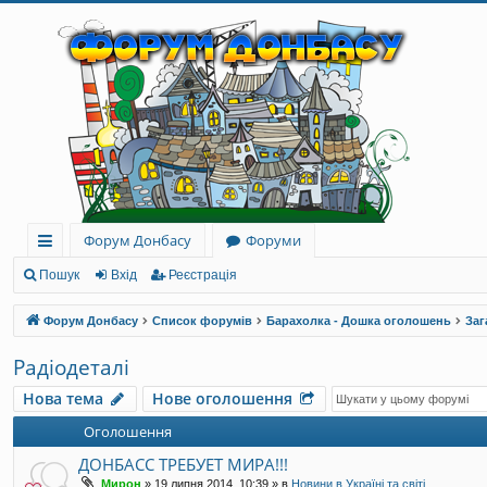
Форум Донбасу
Форуми
ви
Пошук
Вхід
Реєстрація
дк
Форум Донбасу
Список форумів
Барахолка - Дошка оголошень
Заг
и
Радіодеталі
й
Нова тема
Нове оголошення
до
Оголошення
ст
ДОНБАСС ТРЕБУЕТ МИРА!!!
уп
Мирон
»
19 липня 2014, 10:39
» в
Новини в Україні та світі