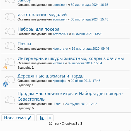
Останнє повідомлення
acontinent
«
30 листопада 2024, 16:15
изготовление медалей
Останнє повідомлення
acontinent
«
30 листопада 2024, 15:45
Наборы для покера
Останнє повідомлення
Artem2021
«
15 липня 2021, 13:28
Пазлы
Останнє повідомлення
Крохотуля
«
19 листопада 2020, 09:46
Интерьерные шкуры животных, ковры з овчины
Останнє повідомлення
krohass
«
09 вересня 2014, 15:34
Відповіді:
1
Деревянные шахматы и нарды
Останнє повідомлення
Кротофан
«
29 січня 2013, 17:45
Відповіді:
1
Продам Настольные игры и Наборы для покера -
Севастополь
Останнє повідомлення
-TroY-
«
23 грудня 2012, 12:02
Відповіді:
5
Нова тема
10 тем • Сторінка
1
з
1