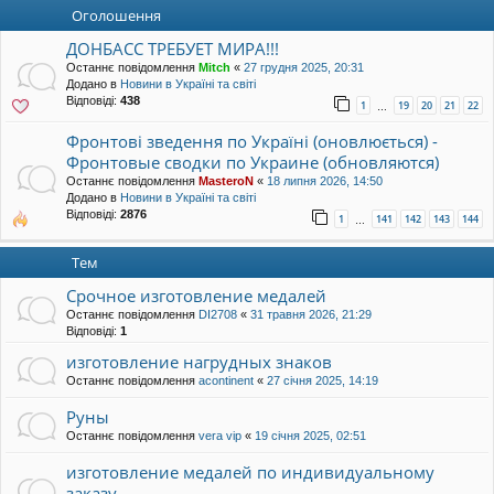
уп
Оголошення
ДОНБАСС ТРЕБУЕТ МИРА!!!
Останнє повідомлення
Mitch
«
27 грудня 2025, 20:31
Додано в
Новини в Україні та світі
Відповіді:
438
1
19
20
21
22
…
Фронтові зведення по Україні (оновлюється) -
Фронтовые сводки по Украине (обновляются)
Останнє повідомлення
MasteroN
«
18 липня 2026, 14:50
Додано в
Новини в Україні та світі
Відповіді:
2876
1
141
142
143
144
…
Тем
Срочное изготовление медалей
Останнє повідомлення
DI2708
«
31 травня 2026, 21:29
Відповіді:
1
изготовление нагрудных знаков
Останнє повідомлення
acontinent
«
27 січня 2025, 14:19
Руны
Останнє повідомлення
vera vip
«
19 січня 2025, 02:51
изготовление медалей по индивидуальному
заказу