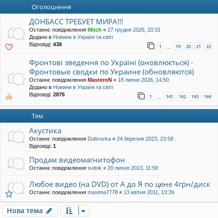
уп
Оголошення
ДОНБАСС ТРЕБУЕТ МИРА!!!
Останнє повідомлення
Mitch
«
27 грудня 2025, 20:31
Додано в
Новини в Україні та світі
Відповіді:
438
1
19
20
21
22
…
Фронтові зведення по Україні (оновлюється) -
Фронтовые сводки по Украине (обновляются)
Останнє повідомлення
MasteroN
«
18 липня 2026, 14:50
Додано в
Новини в Україні та світі
Відповіді:
2876
1
141
142
143
144
…
Тем
Акустика
Останнє повідомлення
Dubrovka
«
24 березня 2023, 23:58
Відповіді:
1
Продам видеомагнитофон
Останнє повідомлення
svitok
«
20 липня 2013, 11:59
Любое видео (на DVD) от А до Я по цене 4грн/диск
Останнє повідомлення
maxima7778
«
13 квітня 2011, 13:39
Нова тема