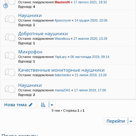
Останнє повідомлення
MasteroN
«
17 лютого 2021, 19:32
Відповіді:
4
Наушники
Останнє повідомлення
Крохотуля
«
14 грудня 2020, 10:06
Відповіді:
1
Добротные наушники
Останнє повідомлення
Waselissa
«
27 жовтня 2020, 13:29
Відповіді:
1
Микрофон
Останнє повідомлення
YapLary
«
06 листопада 2019, 09:14
Відповіді:
1
Качественные мониторные наушники
Останнє повідомлення
babchenko
«
21 липня 2019, 13:26
Наушники
Останнє повідомлення
marta2341
«
17 липня 2019, 17:00
Відповіді:
2
Нова тема
9 тем • Сторінка
1
з
1
Перейти
Права доступу