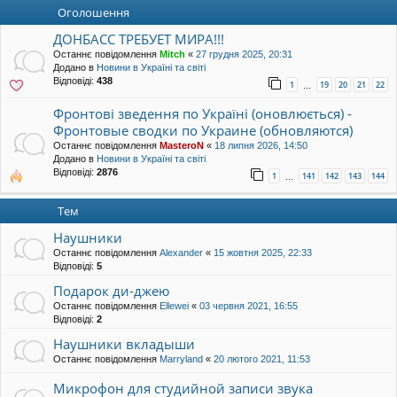
уп
Оголошення
ДОНБАСС ТРЕБУЕТ МИРА!!!
Останнє повідомлення
Mitch
«
27 грудня 2025, 20:31
Додано в
Новини в Україні та світі
Відповіді:
438
1
19
20
21
22
…
Фронтові зведення по Україні (оновлюється) -
Фронтовые сводки по Украине (обновляются)
Останнє повідомлення
MasteroN
«
18 липня 2026, 14:50
Додано в
Новини в Україні та світі
Відповіді:
2876
1
141
142
143
144
…
Тем
Наушники
Останнє повідомлення
Alexander
«
15 жовтня 2025, 22:33
Відповіді:
5
Подарок ди-джею
Останнє повідомлення
Ellewei
«
03 червня 2021, 16:55
Відповіді:
2
Наушники вкладыши
Останнє повідомлення
Marryland
«
20 лютого 2021, 11:53
Микрофон для студийной записи звука