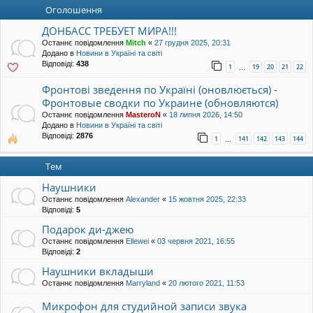
уп
Оголошення
ДОНБАСС ТРЕБУЕТ МИРА!!!
Останнє повідомлення
Mitch
«
27 грудня 2025, 20:31
Додано в
Новини в Україні та світі
Відповіді:
438
1
19
20
21
22
…
Фронтові зведення по Україні (оновлюється) -
Фронтовые сводки по Украине (обновляются)
Останнє повідомлення
MasteroN
«
18 липня 2026, 14:50
Додано в
Новини в Україні та світі
Відповіді:
2876
1
141
142
143
144
…
Тем
Наушники
Останнє повідомлення
Alexander
«
15 жовтня 2025, 22:33
Відповіді:
5
Подарок ди-джею
Останнє повідомлення
Ellewei
«
03 червня 2021, 16:55
Відповіді:
2
Наушники вкладыши
Останнє повідомлення
Marryland
«
20 лютого 2021, 11:53
Микрофон для студийной записи звука