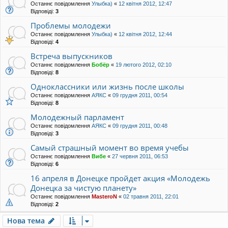
Останнє повідомлення
Улыбка)
«
12 квітня 2012, 12:47
Відповіді:
3
Проблемы молодежи
Останнє повідомлення
Улыбка)
«
12 квітня 2012, 12:44
Відповіді:
4
Встреча выпускников
Останнє повідомлення
Бобёр
«
19 лютого 2012, 02:10
Відповіді:
8
Одноклассники или жизнь после школы
Останнє повідомлення
АЯКС
«
09 грудня 2011, 00:54
Відповіді:
8
Молодежный парламент
Останнє повідомлення
АЯКС
«
09 грудня 2011, 00:48
Відповіді:
3
Самый страшный момент во время учебы
Останнє повідомлення
Вибе
«
27 червня 2011, 06:53
Відповіді:
6
16 апреля в Донецке пройдет акция «Молодежь
Донецка за чистую планету»
Останнє повідомлення
MasteroN
«
02 травня 2011, 22:01
Відповіді:
2
Нова тема