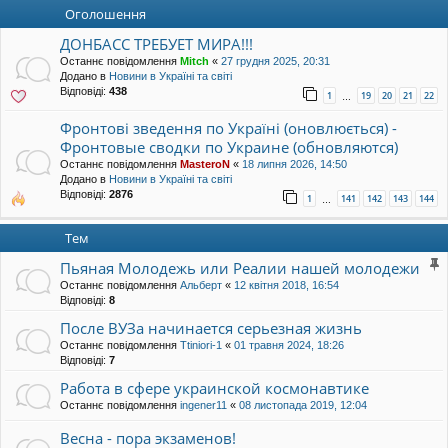
уп
Оголошення
ДОНБАСС ТРЕБУЕТ МИРА!!!
Останнє повідомлення
Mitch
«
27 грудня 2025, 20:31
Додано в
Новини в Україні та світі
Відповіді:
438
1
19
20
21
22
…
Фронтові зведення по Україні (оновлюється) -
Фронтовые сводки по Украине (обновляются)
Останнє повідомлення
MasteroN
«
18 липня 2026, 14:50
Додано в
Новини в Україні та світі
Відповіді:
2876
1
141
142
143
144
…
Тем
Пьяная Молодежь или Реалии нашей молодежи
Останнє повідомлення
Альберт
«
12 квітня 2018, 16:54
Відповіді:
8
После ВУЗа начинается серьезная жизнь
Останнє повідомлення
Ttiniori-1
«
01 травня 2024, 18:26
Відповіді:
7
Работа в сфере украинской космонавтике
Останнє повідомлення
ingener11
«
08 листопада 2019, 12:04
Весна - пора экзаменов!