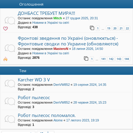
уп
Оголошення
ДОНБАСС ТРЕБУЕТ МИРА!!!
Останнє повідомлення
Mitch
«
27 грудня 2025, 20:31
Додано в
Новини в Україні та світі
Відповіді:
438
1
19
20
21
22
…
Фронтові зведення по Україні (оновлюється) -
Фронтовые сводки по Украине (обновляются)
Останнє повідомлення
MasteroN
«
18 липня 2026, 14:50
Додано в
Новини в Україні та світі
Відповіді:
2876
1
141
142
143
144
…
Тем
Karcher WD 3 V
Останнє повідомлення
DenVW852
«
19 серпня 2024, 14:35
Відповіді:
2
Робот пылесос
Останнє повідомлення
DenVW852
«
28 червня 2024, 15:23
Відповіді:
3
Робот пылесос поломался.
Останнє повідомлення
Atome
«
17 лютого 2023, 19:19
Відповіді:
1