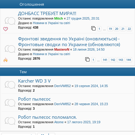
уп
Оголошення
ДОНБАСС ТРЕБУЕТ МИРА!!!
Останнє повідомлення
Mitch
«
27 грудня 2025, 20:31
Додано в
Новини в Україні та світі
Відповіді:
438
1
19
20
21
22
…
Фронтові зведення по Україні (оновлюється) -
Фронтовые сводки по Украине (обновляются)
Останнє повідомлення
MasteroN
«
18 липня 2026, 14:50
Додано в
Новини в Україні та світі
Відповіді:
2876
1
141
142
143
144
…
Тем
Karcher WD 3 V
Останнє повідомлення
DenVW852
«
19 серпня 2024, 14:35
Відповіді:
2
Робот пылесос
Останнє повідомлення
DenVW852
«
28 червня 2024, 15:23
Відповіді:
3
Робот пылесос поломался.
Останнє повідомлення
Atome
«
17 лютого 2023, 19:19
Відповіді:
1