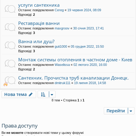
услуги сантехника
Останнє повідомлення
Cereg
«
19 червня 2024, 08:09
Відповіді:
2
Реставрація ванни
Останнє повідомлення
maxgroov
«
30 січня 2023, 17:41
Відповіді:
3
Ванна или душ?
Останнє повідомлення
guti1000
«
05 грудня 2022, 15:50
Відповіді:
3
Монтаж системы отопления в частном доме - Киев
Останнє повідомлення
Waselissa
«
02 лютого 2020, 16:00
Відповіді:
2
Сантехник. Прочистка труб канализации Донецк.
Останнє повідомлення
dmitruk111
«
19 липня 2018, 14:58
Нова тема
8 тем • Сторінка
1
з
1
Перейти
Права доступу
Ви
не можете
створювати нові теми у цьому форумі