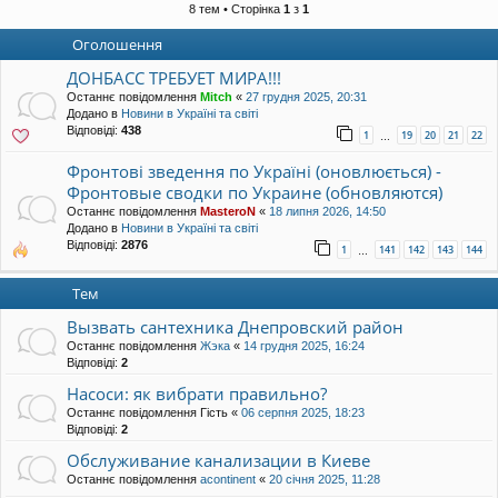
уп
8 тем • Сторінка
1
з
1
Оголошення
ДОНБАСС ТРЕБУЕТ МИРА!!!
Останнє повідомлення
Mitch
«
27 грудня 2025, 20:31
Додано в
Новини в Україні та світі
Відповіді:
438
1
19
20
21
22
…
Фронтові зведення по Україні (оновлюється) -
Фронтовые сводки по Украине (обновляются)
Останнє повідомлення
MasteroN
«
18 липня 2026, 14:50
Додано в
Новини в Україні та світі
Відповіді:
2876
1
141
142
143
144
…
Тем
Вызвать сантехника Днепровский район
Останнє повідомлення
Жэка
«
14 грудня 2025, 16:24
Відповіді:
2
Насоси: як вибрати правильно?
Останнє повідомлення
Гість
«
06 серпня 2025, 18:23
Відповіді:
2
Обслуживание канализации в Киеве
Останнє повідомлення
acontinent
«
20 січня 2025, 11:28