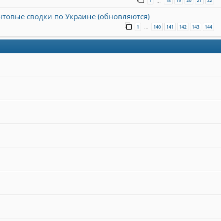
1
18
19
20
21
22
…
онтовые сводки по Украине (обновляются)
1
140
141
142
143
144
…