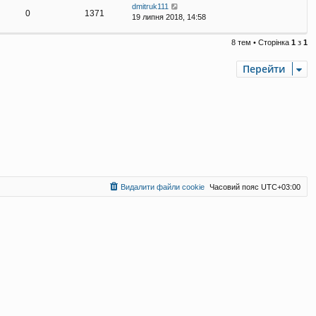
dmitruk111
0
1371
19 липня 2018, 14:58
8 тем • Сторінка
1
з
1
Перейти
Видалити файли cookie
Часовий пояс
UTC+03:00