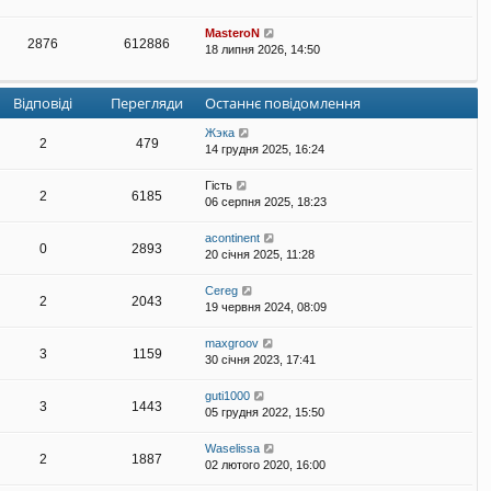
MasteroN
2876
612886
18 липня 2026, 14:50
Відповіді
Перегляди
Останнє повідомлення
Жэка
2
479
14 грудня 2025, 16:24
Гість
2
6185
06 серпня 2025, 18:23
acontinent
0
2893
20 січня 2025, 11:28
Cereg
2
2043
19 червня 2024, 08:09
maxgroov
3
1159
30 січня 2023, 17:41
guti1000
3
1443
05 грудня 2022, 15:50
Waselissa
2
1887
02 лютого 2020, 16:00