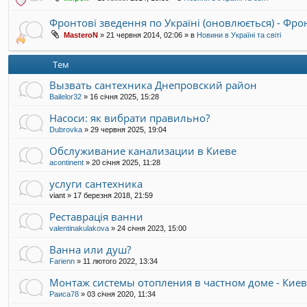
Фронтові зведення по Україні (оновлюється) - Фр
MasteroN
»
21 червня 2014, 02:06
» в
Новини в Україні та світі
Тем
Вызвать сантехника Днепровский район
Bailelor32
»
16 січня 2025, 15:28
Насоси: як вибрати правильно?
Dubrovka
»
29 червня 2025, 19:04
Обслуживание канализации в Киеве
acontinent
»
20 січня 2025, 11:28
услуги сантехника
viant
»
17 березня 2018, 21:59
Реставрація ванни
valentinakulakova
»
24 січня 2023, 15:00
Ванна или душ?
Farienn
»
11 лютого 2022, 13:34
Монтаж системы отопления в частном доме - Киев
Раиса78
»
03 січня 2020, 11:34