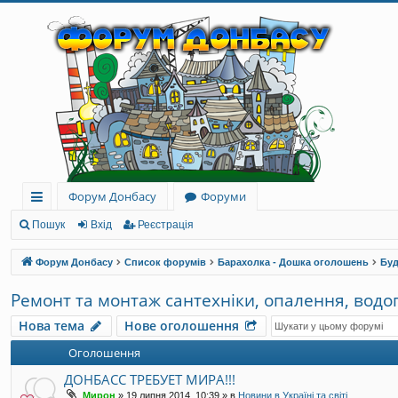
Форум Донбасу
Форуми
ви
Пошук
Вхід
Реєстрація
дк
Форум Донбасу
Список форумів
Барахолка - Дошка оголошень
Буд
и
Ремонт та монтаж сантехніки, опалення, вод
й
Нова тема
Нове оголошення
до
Оголошення
ст
ДОНБАСС ТРЕБУЕТ МИРА!!!
уп
Мирон
»
19 липня 2014, 10:39
» в
Новини в Україні та світі