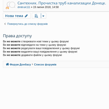
Сантехник. Прочистка труб канализации Донецк.
dmitruk111
»
19 липня 2018, 14:58
Нова тема
Повернутись до списку форумів
Права доступу
Ви
не можете
створювати нові теми у цьому форумі
Ви
не можете
відповідати на теми у цьому форумі
Ви
не можете
редагувати ваші повідомлення у цьому форумі
Ви
не можете
видаляти ваші повідомлення у цьому форумі
Ви
не можете
додавати файли у цьому форумі
Форум Донбасу
Список форумів