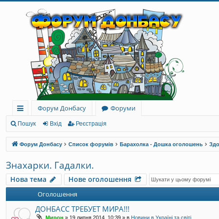
Форум Донбасу
Форуми
ви
Пошук
Вхід
Реєстрація
дк
Форум Донбасу
Список форумів
Барахолка - Дошка оголошень
Здо
и
Знахарки. Гадалки.
й
Нова тема
Нове оголошення
до
Оголошення
ст
ДОНБАСС ТРЕБУЕТ МИРА!!!
уп
Мирон
»
19 липня 2014, 10:39
» в
Новини в Україні та світі