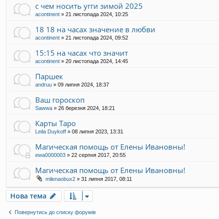
с чем носить угги зимой 2025
acontinent
»
21 листопада 2024, 10:25
18 18 на часах значение в любви
acontinent
»
21 листопада 2024, 09:52
15:15 на часах что значит
acontinent
»
20 листопада 2024, 14:45
Паршек
andruu
»
09 липня 2024, 18:37
Ваш гороскоп
Sawwa
»
26 березня 2024, 18:21
Карты Таро
Leila Duykoff
»
08 липня 2023, 13:31
Магическая помощь от Елены Ивановны!
ewa0000003
»
22 серпня 2017, 20:55
Магическая помощь от Елены Ивановны!
milenaobux2
»
31 липня 2017, 08:11
Нова тема
Повернутись до списку форумів