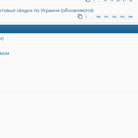
1
18
19
20
21
22
…
онтовые сводки по Украине (обновляются)
1
140
141
142
143
144
…
и)
змом