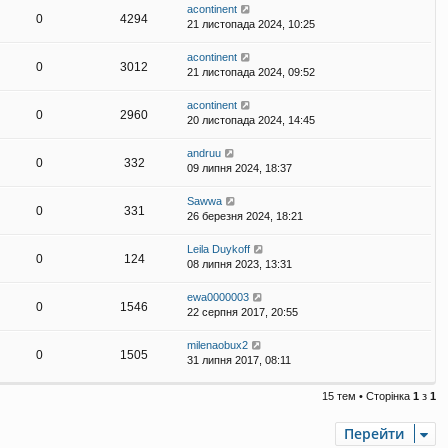
acontinent
0
4294
21 листопада 2024, 10:25
acontinent
0
3012
21 листопада 2024, 09:52
acontinent
0
2960
20 листопада 2024, 14:45
andruu
0
332
09 липня 2024, 18:37
Sawwa
0
331
26 березня 2024, 18:21
Leila Duykoff
0
124
08 липня 2023, 13:31
ewa0000003
0
1546
22 серпня 2017, 20:55
milenaobux2
0
1505
31 липня 2017, 08:11
15 тем • Сторінка
1
з
1
Перейти