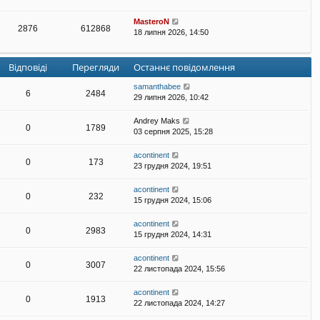
MasteroN
2876
612868
18 липня 2026, 14:50
Відповіді
Перегляди
Останнє повідомлення
samanthabee
6
2484
29 липня 2026, 10:42
Andrey Maks
0
1789
03 серпня 2025, 15:28
acontinent
0
173
23 грудня 2024, 19:51
acontinent
0
232
15 грудня 2024, 15:06
acontinent
0
2983
15 грудня 2024, 14:31
acontinent
0
3007
22 листопада 2024, 15:56
acontinent
0
1913
22 листопада 2024, 14:27