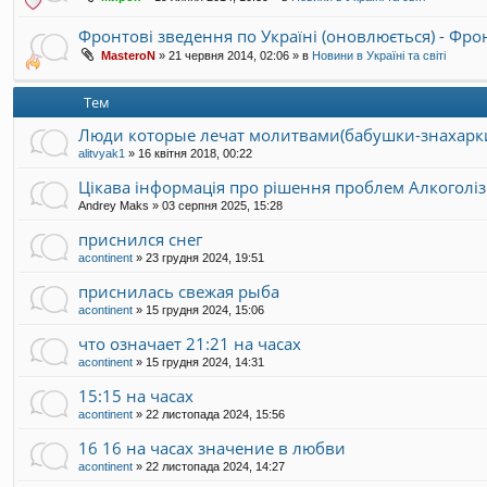
Фронтові зведення по Україні (оновлюється) - Фр
MasteroN
»
21 червня 2014, 02:06
» в
Новини в Україні та світі
Тем
Люди которые лечат молитвами(бабушки-знахарк
alitvyak1
»
16 квітня 2018, 00:22
Цікава інформація про рішення проблем Алкоголі
Andrey Maks
»
03 серпня 2025, 15:28
приснился снег
acontinent
»
23 грудня 2024, 19:51
приснилась свежая рыба
acontinent
»
15 грудня 2024, 15:06
что означает 21:21 на часах
acontinent
»
15 грудня 2024, 14:31
15:15 на часах
acontinent
»
22 листопада 2024, 15:56
16 16 на часах значение в любви
acontinent
»
22 листопада 2024, 14:27