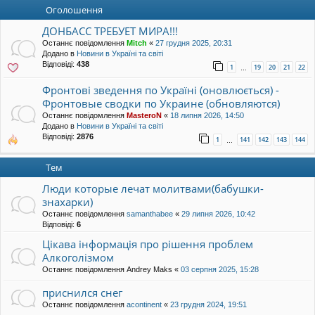
уп
Оголошення
ДОНБАСС ТРЕБУЕТ МИРА!!!
Останнє повідомлення
Mitch
«
27 грудня 2025, 20:31
Додано в
Новини в Україні та світі
Відповіді:
438
1
19
20
21
22
…
Фронтові зведення по Україні (оновлюється) -
Фронтовые сводки по Украине (обновляются)
Останнє повідомлення
MasteroN
«
18 липня 2026, 14:50
Додано в
Новини в Україні та світі
Відповіді:
2876
1
141
142
143
144
…
Тем
Люди которые лечат молитвами(бабушки-
знахарки)
Останнє повідомлення
samanthabee
«
29 липня 2026, 10:42
Відповіді:
6
Цікава інформація про рішення проблем
Алкоголізмом
Останнє повідомлення
Andrey Maks
«
03 серпня 2025, 15:28
приснился снег
Останнє повідомлення
acontinent
«
23 грудня 2024, 19:51