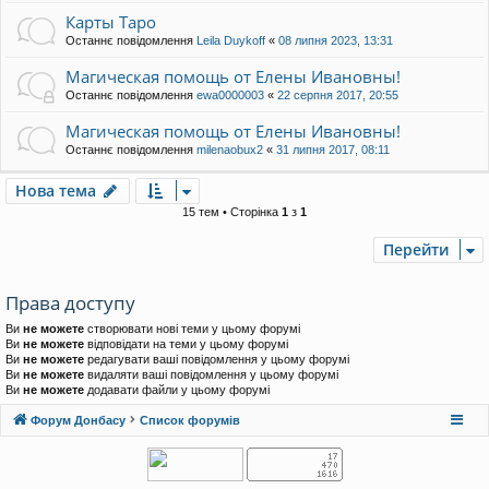
Карты Таро
Останнє повідомлення
Leila Duykoff
«
08 липня 2023, 13:31
Магическая помощь от Елены Ивановны!
Останнє повідомлення
ewa0000003
«
22 серпня 2017, 20:55
Магическая помощь от Елены Ивановны!
Останнє повідомлення
milenaobux2
«
31 липня 2017, 08:11
Нова тема
15 тем • Сторінка
1
з
1
Перейти
Права доступу
Ви
не можете
створювати нові теми у цьому форумі
Ви
не можете
відповідати на теми у цьому форумі
Ви
не можете
редагувати ваші повідомлення у цьому форумі
Ви
не можете
видаляти ваші повідомлення у цьому форумі
Ви
не можете
додавати файли у цьому форумі
Форум Донбасу
Список форумів