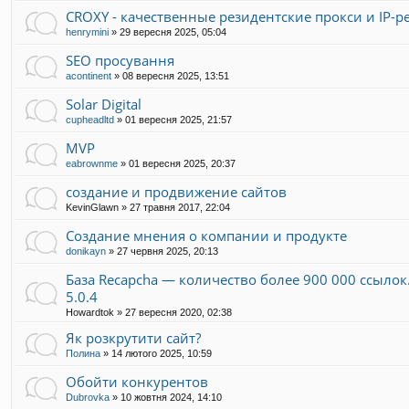
CROXY - качественные резидентские прокси и IP-р
henrymini
»
29 вересня 2025, 05:04
SEO просування
acontinent
»
08 вересня 2025, 13:51
Solar Digital
cupheadltd
»
01 вересня 2025, 21:57
MVP
eabrownme
»
01 вересня 2025, 20:37
создание и продвижение сайтов
KevinGlawn
»
27 травня 2017, 22:04
Создание мнения о компании и продукте
donikayn
»
27 червня 2025, 20:13
База Recapcha — количество более 900 000 ссылок.
5.0.4
Howardtok
»
27 вересня 2020, 02:38
Як розкрутити сайт?
Полина
»
14 лютого 2025, 10:59
Обойти конкурентов
Dubrovka
»
10 жовтня 2024, 14:10