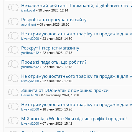
Незалежний рейтинг IT компаній, digital-агентств 
ivankoval
»
30 січня 2025, 12:14
Розробка та просування сайту
acontinent
»
09 січня 2025, 18:30
Не отримую достатнього трафіку та продажів для 
lvivskyi2000
»
23 січня 2025, 14:50
Розкрут інтернет-магазину
yuriibrave42
»
22 січня 2025, 17:18
Продажі падають, що робити?
yuriibrave42
»
22 січня 2025, 17:18
Не отримую достатнього трафіку та продажів для 
lvivskyi2000
»
22 січня 2025, 17:10
Защита от DDoS-атак с помощью прокси
Darius4678
»
07 листопада 2024, 18:36
Не отримую достатнього трафіку та продажів для 
lvivskyi2000
»
18 січня 2025, 13:26
Мій досвід з Wedex: Як я підняв трафік і продажі!
lvivskyi2000
»
07 січня 2025, 15:42