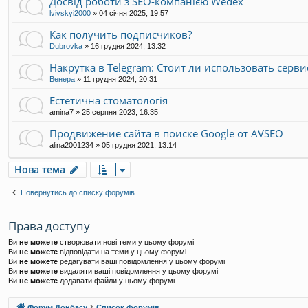
Досвід роботи з SEO-компанією Wedex
lvivskyi2000
»
04 січня 2025, 19:57
Как получить подписчиков?
Dubrovka
»
16 грудня 2024, 13:32
Накрутка в Telegram: Стоит ли использовать серви
Венера
»
11 грудня 2024, 20:31
Естетична стоматологія
amina7
»
25 серпня 2023, 16:35
Продвижение сайта в поиске Google от AVSEO
alina2001234
»
05 грудня 2021, 13:14
Нова тема
Повернутись до списку форумів
Права доступу
Ви
не можете
створювати нові теми у цьому форумі
Ви
не можете
відповідати на теми у цьому форумі
Ви
не можете
редагувати ваші повідомлення у цьому форумі
Ви
не можете
видаляти ваші повідомлення у цьому форумі
Ви
не можете
додавати файли у цьому форумі
Форум Донбасу
Список форумів