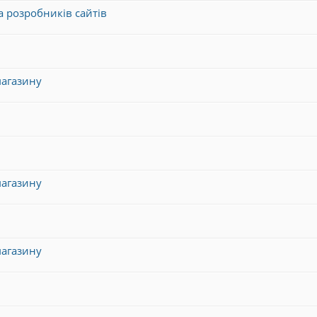
та розробників сайтів
магазину
магазину
магазину