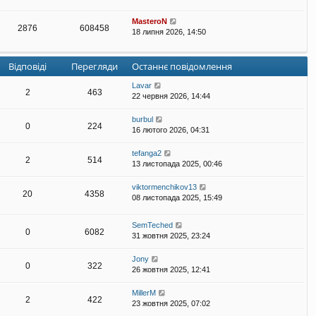
MasteroN
2876
608458
18 липня 2026, 14:50
Відповіді
Перегляди
Останнє повідомлення
Lavar
2
463
22 червня 2026, 14:44
burbul
0
224
16 лютого 2026, 04:31
tefanga2
2
514
13 листопада 2025, 00:46
viktormenchikov13
20
4358
08 листопада 2025, 15:49
SemTeched
0
6082
31 жовтня 2025, 23:24
Jony
0
322
26 жовтня 2025, 12:41
MillerM
2
422
23 жовтня 2025, 07:02