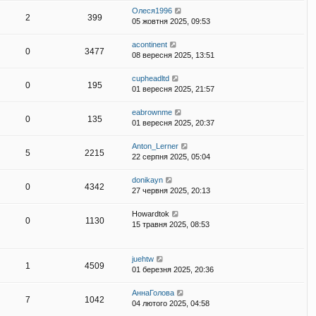
Олеся1996
2
399
05 жовтня 2025, 09:53
acontinent
0
3477
08 вересня 2025, 13:51
cupheadltd
0
195
01 вересня 2025, 21:57
eabrownme
0
135
01 вересня 2025, 20:37
Anton_Lerner
5
2215
22 серпня 2025, 05:04
donikayn
0
4342
27 червня 2025, 20:13
Howardtok
0
1130
15 травня 2025, 08:53
juehtw
1
4509
01 березня 2025, 20:36
АннаГолова
7
1042
04 лютого 2025, 04:58