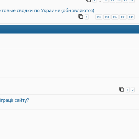
1
18
19
20
21
22
…
онтовые сводки по Украине (обновляются)
1
140
141
142
143
144
…
1
2
грації сайту?