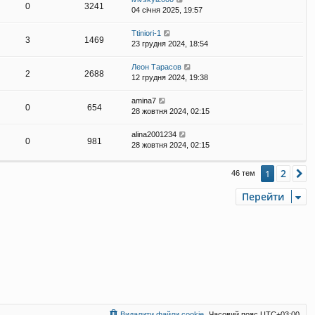
0
3241
04 січня 2025, 19:57
Ttiniori-1
3
1469
23 грудня 2024, 18:54
Леон Тарасов
2
2688
12 грудня 2024, 19:38
amina7
0
654
28 жовтня 2024, 02:15
alina2001234
0
981
28 жовтня 2024, 02:15
2
1
Д
46 тем
Перейти
Видалити файли cookie
Часовий пояс
UTC+03:00