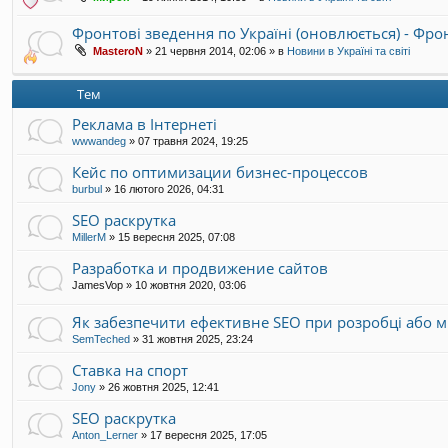
Фронтові зведення по Україні (оновлюється) - Фр
MasteroN
»
21 червня 2014, 02:06
» в
Новини в Україні та світі
Тем
Реклама в Інтернеті
wwwandeg
»
07 травня 2024, 19:25
Кейс по оптимизации бизнес-процессов
burbul
»
16 лютого 2026, 04:31
SEO раскрутка
MillerM
»
15 вересня 2025, 07:08
Разработка и продвижение сайтов
JamesVop
»
10 жовтня 2020, 03:06
Як забезпечити ефективне SEO при розробці або мі
SemTeched
»
31 жовтня 2025, 23:24
Ставка на спорт
Jony
»
26 жовтня 2025, 12:41
SEO раскрутка
Anton_Lerner
»
17 вересня 2025, 17:05