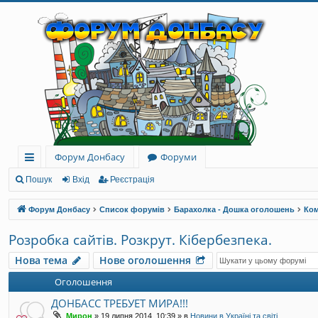
Форум Донбасу
Форуми
ви
Пошук
Вхід
Реєстрація
дк
Форум Донбасу
Список форумів
Барахолка - Дошка оголошень
Ком
и
Розробка сайтів. Розкрут. Кібербезпека.
й
Нова тема
Нове оголошення
до
Оголошення
ст
ДОНБАСС ТРЕБУЕТ МИРА!!!
уп
Мирон
»
19 липня 2014, 10:39
» в
Новини в Україні та світі