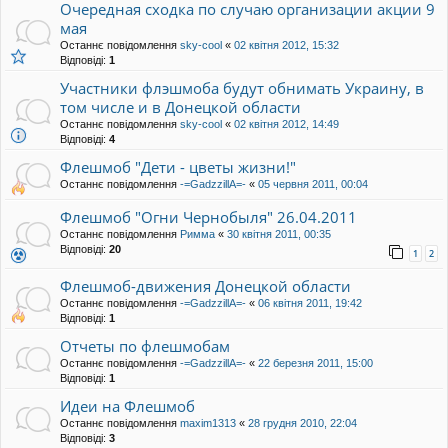
Очередная сходка по случаю организации акции 9
мая
Останнє повідомлення
sky-cool
«
02 квітня 2012, 15:32
Відповіді:
1
Участники флэшмоба будут обнимать Украину, в
том числе и в Донецкой области
Останнє повідомлення
sky-cool
«
02 квітня 2012, 14:49
Відповіді:
4
Флешмоб "Дети - цветы жизни!"
Останнє повідомлення
-=GadzzillA=-
«
05 червня 2011, 00:04
Флешмоб "Огни Чернобыля" 26.04.2011
Останнє повідомлення
Римма
«
30 квітня 2011, 00:35
Відповіді:
20
1
2
Флешмоб-движения Донецкой области
Останнє повідомлення
-=GadzzillA=-
«
06 квітня 2011, 19:42
Відповіді:
1
Отчеты по флешмобам
Останнє повідомлення
-=GadzzillA=-
«
22 березня 2011, 15:00
Відповіді:
1
Идеи на Флешмоб
Останнє повідомлення
maxim1313
«
28 грудня 2010, 22:04
Відповіді:
3