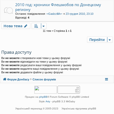
2010 год: хроники Флешмобов по Донецкому
региону
Останнє повідомлення
-=GadzzillA=-
«
23 грудня 2010, 23:10
Відповіді:
4
Нова тема
11 тем • Сторінка
1
з
1
Перейти
Права доступу
Ви
не можете
створювати нові теми у цьому форумі
Ви
не можете
відповідати на теми у цьому форумі
Ви
не можете
редагувати ваші повідомлення у цьому форумі
Ви
не можете
видаляти ваші повідомлення у цьому форумі
Ви
не можете
додавати файли у цьому форумі
Форум Донбасу
Список форумів
Працює на
phpBB
® Forum Software © phpBB Limited
Style
Arty
- phpBB 3.3 MrGaby
Український переклад © 2005-2023
Українська підтримка phpBB