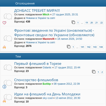
уп
Оголошення
ДОНБАСС ТРЕБУЕТ МИРА!!!
Останнє повідомлення
Mitch
«
27 грудня 2025, 20:31
Додано в
Новини в Україні та світі
Відповіді:
438
1
19
20
21
22
…
Фронтові зведення по Україні (оновлюється) -
Фронтовые сводки по Украине (обновляются)
Останнє повідомлення
MasteroN
«
18 липня 2026, 14:50
Додано в
Новини в Україні та світі
Відповіді:
2876
1
141
142
143
144
…
Тем
Первый флешмоб в Торезе
Останнє повідомлення
Gidartic
«
17 грудня 2012, 15:44
Відповіді:
23
1
2
Спонсорство флешмобов
Останнє повідомлення
Бобёр
«
08 травня 2012, 22:39
Відповіді:
3
Идеи на флешмоб на День Молодежи
Останнє повідомлення
sky-cool
«
13 квітня 2012, 20:30
Відповіді:
10