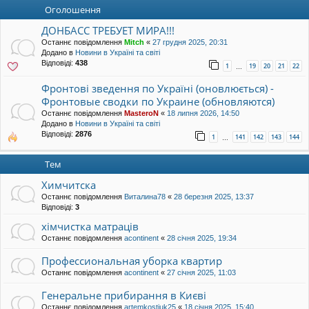
уп
Оголошення
ДОНБАСС ТРЕБУЕТ МИРА!!!
Останнє повідомлення
Mitch
«
27 грудня 2025, 20:31
Додано в
Новини в Україні та світі
Відповіді:
438
1
19
20
21
22
…
Фронтові зведення по Україні (оновлюється) -
Фронтовые сводки по Украине (обновляются)
Останнє повідомлення
MasteroN
«
18 липня 2026, 14:50
Додано в
Новини в Україні та світі
Відповіді:
2876
1
141
142
143
144
…
Тем
Химчитска
Останнє повідомлення
Виталина78
«
28 березня 2025, 13:37
Відповіді:
3
хімчистка матраців
Останнє повідомлення
acontinent
«
28 січня 2025, 19:34
Профессиональная уборка квартир
Останнє повідомлення
acontinent
«
27 січня 2025, 11:03
Генеральне прибирання в Києві
Останнє повідомлення
artemkostiuk25
«
18 січня 2025, 15:40