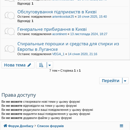
Відповіді:
1
Обслуговування підприємств​ в Києві
Останнє повідомлення
artemkostiuk25
«
18 січня 2025, 15:40
Відповіді:
1
Генеральне прибирання в Києві
Останнє повідомлення
acontinent
«
13 листопада 2024, 18:27
Стиральные порошки и средства для стирки из
Европы в Луганске
Останнє повідомлення
VEGA_1
«
14 січня 2020, 21:16
Нова тема
7 тем • Сторінка
1
з
1
Перейти
Права доступу
Ви
не можете
створювати нові теми у цьому форумі
Ви
не можете
відповідати на теми у цьому форумі
Ви
не можете
редагувати ваші повідомлення у цьому форумі
Ви
не можете
видаляти ваші повідомлення у цьому форумі
Ви
не можете
додавати файли у цьому форумі
Форум Донбасу
Список форумів