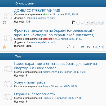
уп
Оголошення
ДОНБАСС ТРЕБУЕТ МИРА!!!
Останнє повідомлення
Mitch
«
27 грудня 2025, 20:31
Додано в
Новини в Україні та світі
Відповіді:
438
1
19
20
21
22
…
Фронтові зведення по Україні (оновлюється) -
Фронтовые сводки по Украине (обновляются)
Останнє повідомлення
MasteroN
«
18 липня 2026, 14:50
Додано в
Новини в Україні та світі
Відповіді:
2876
1
141
142
143
144
…
Тем
Какое охранное агентство выбрать для защиты
квартиры в Николаеве?
Останнє повідомлення
Adams Zaira
«
06 червня 2026, 16:05
Відповіді:
1
Услуги полиграфа
Останнє повідомлення
Jony
«
31 жовтня 2025, 08:34
Охрана и безопасность
Останнє повідомлення
Olga76
«
24 вересня 2025, 12:11
Відповіді:
5