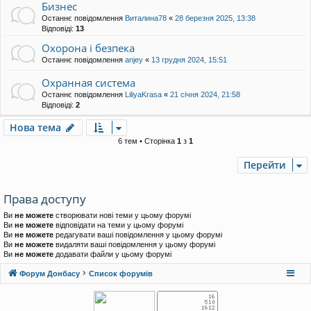
Бизнес
Останнє повідомлення
Виталина78
«
28 березня 2025, 13:38
Відповіді:
13
Охорона і безпека
Останнє повідомлення
anjey
«
13 грудня 2024, 15:51
Охранная система
Останнє повідомлення
LiliyaKrasa
«
21 січня 2024, 21:58
Відповіді:
2
Нова тема
6 тем • Сторінка
1
з
1
Перейти
Права доступу
Ви
не можете
створювати нові теми у цьому форумі
Ви
не можете
відповідати на теми у цьому форумі
Ви
не можете
редагувати ваші повідомлення у цьому форумі
Ви
не можете
видаляти ваші повідомлення у цьому форумі
Ви
не можете
додавати файли у цьому форумі
Форум Донбасу
Список форумів