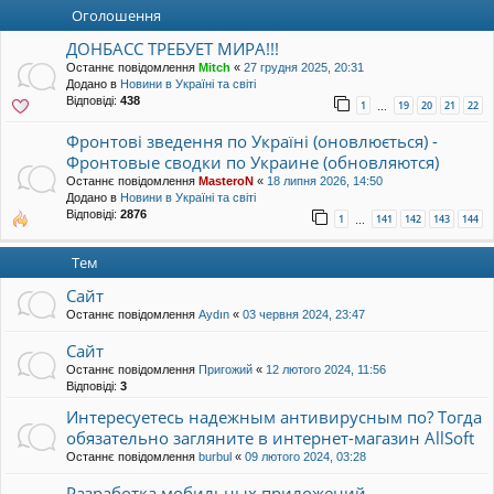
уп
Оголошення
ДОНБАСС ТРЕБУЕТ МИРА!!!
Останнє повідомлення
Mitch
«
27 грудня 2025, 20:31
Додано в
Новини в Україні та світі
Відповіді:
438
1
19
20
21
22
…
Фронтові зведення по Україні (оновлюється) -
Фронтовые сводки по Украине (обновляются)
Останнє повідомлення
MasteroN
«
18 липня 2026, 14:50
Додано в
Новини в Україні та світі
Відповіді:
2876
1
141
142
143
144
…
Тем
Сайт
Останнє повідомлення
Aydın
«
03 червня 2024, 23:47
Сайт
Останнє повідомлення
Пригожий
«
12 лютого 2024, 11:56
Відповіді:
3
Интересуетесь надежным антивирусным по? Тогда
обязательно загляните в интернет-магазин AllSoft
Останнє повідомлення
burbul
«
09 лютого 2024, 03:28
Разработка мобильных приложений