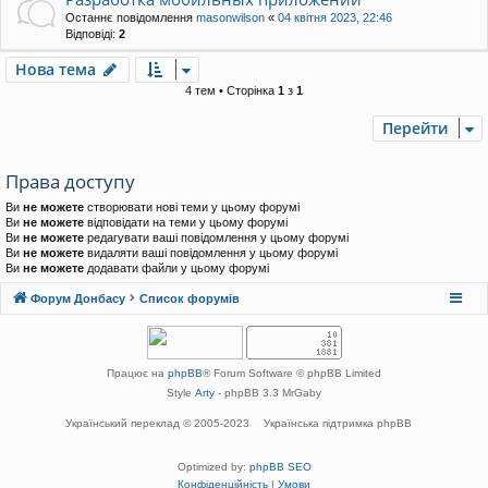
Останнє повідомлення
masonwilson
«
04 квітня 2023, 22:46
Відповіді:
2
Нова тема
4 тем • Сторінка
1
з
1
Перейти
Права доступу
Ви
не можете
створювати нові теми у цьому форумі
Ви
не можете
відповідати на теми у цьому форумі
Ви
не можете
редагувати ваші повідомлення у цьому форумі
Ви
не можете
видаляти ваші повідомлення у цьому форумі
Ви
не можете
додавати файли у цьому форумі
Форум Донбасу
Список форумів
Працює на
phpBB
® Forum Software © phpBB Limited
Style
Arty
- phpBB 3.3 MrGaby
Український переклад © 2005-2023
Українська підтримка phpBB
Optimized by:
phpBB SEO
Конфіденційність
|
Умови