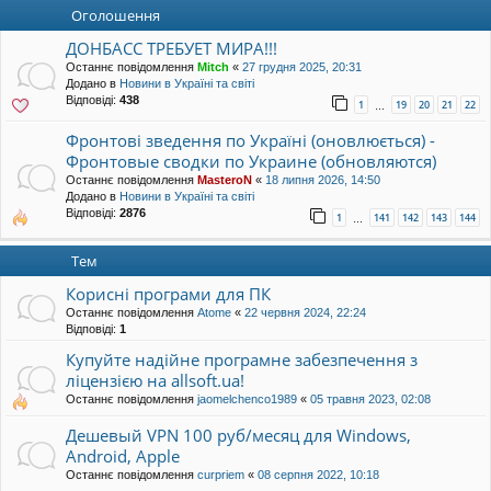
уп
Оголошення
ДОНБАСС ТРЕБУЕТ МИРА!!!
Останнє повідомлення
Mitch
«
27 грудня 2025, 20:31
Додано в
Новини в Україні та світі
Відповіді:
438
1
19
20
21
22
…
Фронтові зведення по Україні (оновлюється) -
Фронтовые сводки по Украине (обновляются)
Останнє повідомлення
MasteroN
«
18 липня 2026, 14:50
Додано в
Новини в Україні та світі
Відповіді:
2876
1
141
142
143
144
…
Тем
Корисні програми для ПК
Останнє повідомлення
Atome
«
22 червня 2024, 22:24
Відповіді:
1
Купуйте надійне програмне забезпечення з
ліцензією на allsoft.ua!
Останнє повідомлення
jaomelchenco1989
«
05 травня 2023, 02:08
Дешевый VPN 100 руб/месяц для Windows,
Android, Apple
Останнє повідомлення
curpriem
«
08 серпня 2022, 10:18