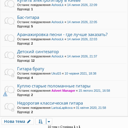
Купить электрогитару в Киеве
Останнє повідомлення
AshooLk
«
14 липня 2026, 22:09
Відповіді:
1
Бас-гитара
Останнє повідомлення
AshooLk
«
14 липня 2026, 22:05
Відповіді:
5
Аранажировка песни - где лучше заказать?
Останнє повідомлення
AshooLk
«
14 липня 2026, 22:03
Відповіді:
2
Детский синтезатор
Останнє повідомлення
AshooLk
«
14 липня 2026, 21:37
Відповіді:
12
Гитара брату
Останнє повідомлення
Ukul15
«
10 червня 2021, 18:38
Відповіді:
4
Куплю старые поломанные гитары
Останнє повідомлення
Advert Manager
«
15 лютого 2021, 16:58
Відповіді:
2
Недорогая классическая гитара
Останнє повідомлення
LarisaLapikova
«
01 квітня 2020, 21:58
Відповіді:
2
Нова тема
10 тем • Сторінка
1
з
1