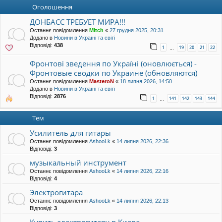
уп
Оголошення
ДОНБАСС ТРЕБУЕТ МИРА!!!
Останнє повідомлення
Mitch
«
27 грудня 2025, 20:31
Додано в
Новини в Україні та світі
Відповіді:
438
1
19
20
21
22
…
Фронтові зведення по Україні (оновлюється) -
Фронтовые сводки по Украине (обновляются)
Останнє повідомлення
MasteroN
«
18 липня 2026, 14:50
Додано в
Новини в Україні та світі
Відповіді:
2876
1
141
142
143
144
…
Тем
Усилитель для гитары
Останнє повідомлення
AshooLk
«
14 липня 2026, 22:36
Відповіді:
3
музыкальный инструмент
Останнє повідомлення
AshooLk
«
14 липня 2026, 22:16
Відповіді:
4
Электрогитара
Останнє повідомлення
AshooLk
«
14 липня 2026, 22:13
Відповіді:
3