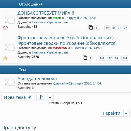
уп
Оголошення
ДОНБАСС ТРЕБУЕТ МИРА!!!
Останнє повідомлення
Mitch
«
27 грудня 2025, 20:31
Додано в
Новини в Україні та світі
Відповіді:
438
1
19
20
21
22
…
Фронтові зведення по Україні (оновлюється) -
Фронтовые сводки по Украине (обновляются)
Останнє повідомлення
MasteroN
«
18 липня 2026, 14:50
Додано в
Новини в Україні та світі
Відповіді:
2876
1
141
142
143
144
…
Тем
Аренда теплохода
Останнє повідомлення
Ударный
«
29 грудня 2020, 14:34
Відповіді:
1
Нова тема
1 тема • Сторінка
1
з
1
Перейти
Права доступу