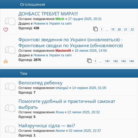
уп
Оголошення
ДОНБАСС ТРЕБУЕТ МИРА!!!
Останнє повідомлення
Mitch
«
27 грудня 2025, 20:31
Додано в
Новини в Україні та світі
Відповіді:
438
1
19
20
21
22
…
Фронтові зведення по Україні (оновлюється) -
Фронтовые сводки по Украине (обновляются)
Останнє повідомлення
MasteroN
«
18 липня 2026, 14:50
Додано в
Новини в Україні та світі
Відповіді:
2876
1
141
142
143
144
…
Тем
Велосипед ребенку
Останнє повідомлення
tefanga2
«
14 червня 2026, 01:05
Відповіді:
7
Помогите удобный и практичный самокат
выбрать
Останнє повідомлення
Жэка
«
22 липня 2025, 20:32
Відповіді:
5
Найзручніші сідла — які?
Останнє повідомлення
Atome
«
02 липня 2025, 22:37
Відповіді:
1