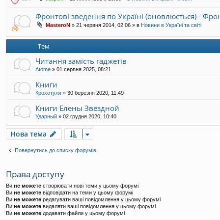
Фронтові зведення по Україні (оновлюється) - Фр
MasteroN
»
21 червня 2014, 02:06
» в
Новини в Україні та світі
Тем
Читання замість гаджетів
Atome
»
01 серпня 2025, 08:21
Книги
Крохотуля
»
30 березня 2020, 11:49
Книги Елены Звездной
Ударный
»
02 грудня 2020, 10:40
Нова тема
Повернутись до списку форумів
Права доступу
Ви
не можете
створювати нові теми у цьому форумі
Ви
не можете
відповідати на теми у цьому форумі
Ви
не можете
редагувати ваші повідомлення у цьому форумі
Ви
не можете
видаляти ваші повідомлення у цьому форумі
Ви
не можете
додавати файли у цьому форумі