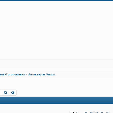
альні оголошення
Антикваріат. Книги.
Пошук
Розширений пошук