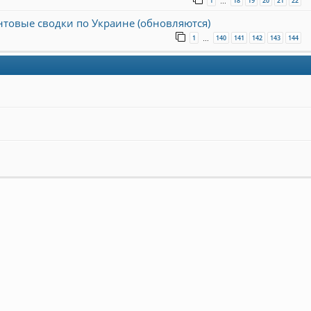
1
18
19
20
21
22
…
онтовые сводки по Украине (обновляются)
1
140
141
142
143
144
…