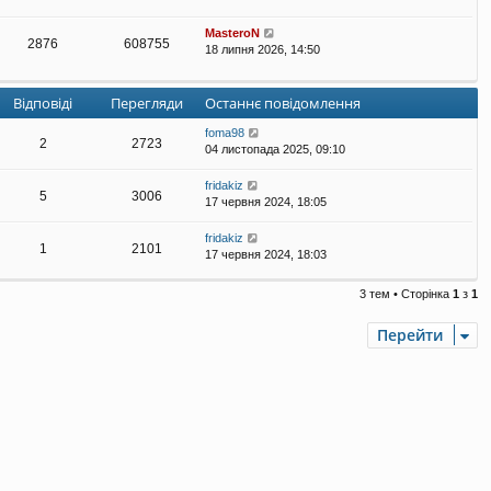
MasteroN
2876
608755
18 липня 2026, 14:50
Відповіді
Перегляди
Останнє повідомлення
foma98
2
2723
04 листопада 2025, 09:10
fridakiz
5
3006
17 червня 2024, 18:05
fridakiz
1
2101
17 червня 2024, 18:03
3 тем • Сторінка
1
з
1
Перейти