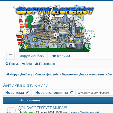
Форум Донбасу
Форуми
ви
Пошук
Вхід
Реєстрація
дк
Форум Донбасу
Список форумів
Барахолка - Дошка оголошень
Заг
и
Антикваріат. Книги.
й
Нова тема
Нове оголошення
до
Оголошення
ст
ДОНБАСС ТРЕБУЕТ МИРА!!!
уп
Мирон
»
19 липня 2014, 10:39
» в
Новини в Україні та світі