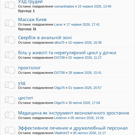
УЗД грудей
Останнє повідомлення
samanthabee
«
23 червня 2026, 13:49
Відповіді:
1
Массаж Киев
Останнє повідомлення
Lavar
«
17 червня 2026, 17:41
Відповіді:
11
Свербіж в анальній зоні
Останнє повідомлення
alina75
«
10 червня 2026, 16:38
біль у животі та нерегулярний цикл у дочки
Останнє повідомлення
DI2708
«
02 червня 2026, 11:27
проктолог
Останнє повідомлення
DI2708
«
28 травня 2026, 15:41
узд
Останнє повідомлення
Olga76
«
01 травня 2026, 20:57
цистит
Останнє повідомлення
Olga76
«
30 квітня 2026, 17:04
Медицина як інструмент економічного зростання
Останнє повідомлення
Linderon
«
05 лютого 2026, 14:26
Эффективное лечение и дружелюбный персонал
Останнє повідомлення
Vladimir07
«
05 лютого 2026, 11:17