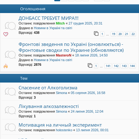
уп
Оголошення
ДОНБАСС ТРЕБУЕТ МИРА!!!
Останнє повідомлення
Mitch
«
27 грудня 2025, 20:31
Додано в
Новини в Україні та світі
Відповіді:
438
1
19
20
21
22
…
Фронтові зведення по Україні (оновлюється) -
Фронтовые сводки по Украине (обновляются)
Останнє повідомлення
MasteroN
«
18 липня 2026, 14:50
Додано в
Новини в Україні та світі
Відповіді:
2876
1
141
142
143
144
…
Тем
Спасение от Алкоголизма
Останнє повідомлення
Simona
«
05 серпня 2026, 16:58
Відповіді:
3
Лікування алкозалежності
Останнє повідомлення
Simona
«
24 липня 2026, 12:04
Відповіді:
1
Мотивация на личный эксперимент
Останнє повідомлення
holostenko
«
13 липня 2026, 00:01