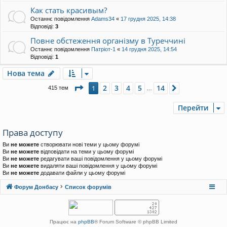
Как стать красивым?
Останнє повідомлення
Adams34
«
17 грудня 2025, 14:38
Відповіді:
3
Повне обстеження організму в Туреччині
Останнє повідомлення
Патріот-1
«
14 грудня 2025, 14:54
Відповіді:
1
Нова тема
Сторінка
1
з
14
2
3
4
5
14
1
Далі
415 тем
…
Перейти
Права доступу
Ви
не можете
створювати нові теми у цьому форумі
Ви
не можете
відповідати на теми у цьому форумі
Ви
не можете
редагувати ваші повідомлення у цьому форумі
Ви
не можете
видаляти ваші повідомлення у цьому форумі
Ви
не можете
додавати файли у цьому форумі
Форум Донбасу
Список форумів
Працює на
phpBB
® Forum Software © phpBB Limited