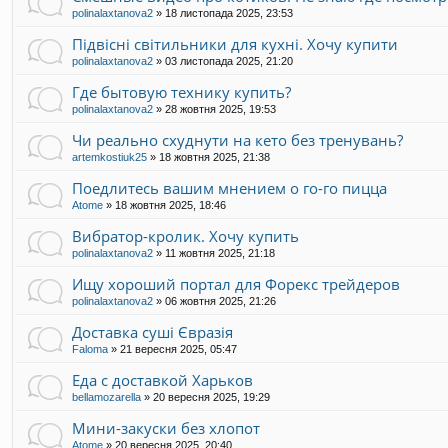
polinalaxtanova2
»
18 листопада 2025, 23:53
Підвісні світильники для кухні. Хочу купити
polinalaxtanova2
»
03 листопада 2025, 21:20
Где бытовую технику купить?
polinalaxtanova2
»
28 жовтня 2025, 19:53
Чи реально схуднути на кето без тренувань?
artemkostiuk25
»
18 жовтня 2025, 21:38
Поедлитесь вашим мнением о го-го пицца
Atome
»
18 жовтня 2025, 18:46
Вибратор-кролик. Хочу купить
polinalaxtanova2
»
11 жовтня 2025, 21:18
Ищу хороший портал для Форекс трейдеров
polinalaxtanova2
»
06 жовтня 2025, 21:26
Доставка суші Євразія
Faloma
»
21 вересня 2025, 05:47
Еда с доставкой Харьков
bellamozarella
»
20 вересня 2025, 19:29
Мини-закуски без хлопот
Atome
»
20 вересня 2025, 20:40