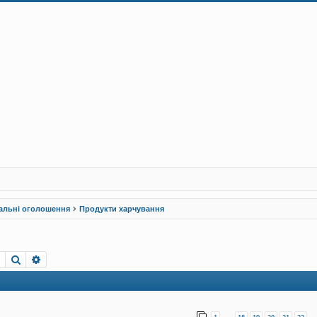
альні оголошення
Продукти харчування
Пошук
Розширений пошук