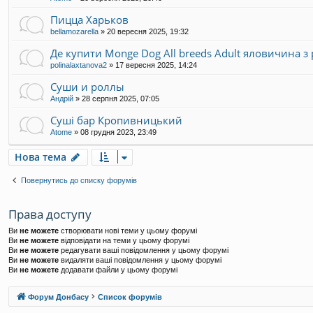
Пицца Харьков
bellamozarella
»
20 вересня 2025, 19:32
Де купити Monge Dog All breeds Adult яловичина з
polinalaxtanova2
»
17 вересня 2025, 14:24
Суши и роллы
Андрій
»
28 серпня 2025, 07:05
Суші бар Кропивницький
Atome
»
08 грудня 2023, 23:49
Нова тема
Повернутись до списку форумів
Права доступу
Ви
не можете
створювати нові теми у цьому форумі
Ви
не можете
відповідати на теми у цьому форумі
Ви
не можете
редагувати ваші повідомлення у цьому форумі
Ви
не можете
видаляти ваші повідомлення у цьому форумі
Ви
не можете
додавати файли у цьому форумі
Форум Донбасу
Список форумів