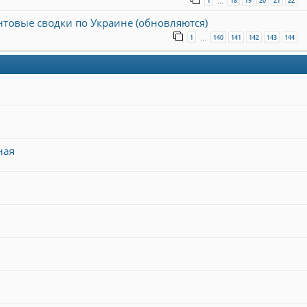
1
18
19
20
21
22
…
онтовые сводки по Украине (обновляются)
1
140
141
142
143
144
…
ная