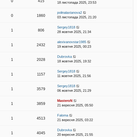
0
415
18 листопада 2025, 23:53
polinalaxtanova2
0
1860
03 листопада 2025, 21:20
Sergey1818
1
806
28 жовтня 2025, 21:34
alexivanovstar1985
1
2432
19 жовтня 2025, 00:23
Dubrovka
1
2028
18 жовтня 2025, 19:32
Sergey1818
1
1157
11 жовтня 2025, 21:56
Sergey1818
1
3579
06 жовтня 2025, 21:29
MasteroN
1
3859
21 вересня 2025, 05:50
Faloma
1
4513
21 вересня 2025, 03:22
Dubrovka
1
4045
20 вересня 2025, 21:55