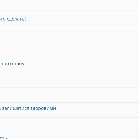
то сделать?
ьного стану
ть залишатися здоровими
еть