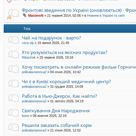
Фронтові зведення по Україні (оновлюється) - Фр
MasteroN
»
21 червня 2014, 02:06
» в
Новини в Україні та світі
Тем
Чай на подарунок - варто?
vera vip
»
19 липня 2026, 21:45
Хто розуміється на якісних продуктах?
Ribachok
»
25 червня 2026, 19:18
Хочу посмотреть в онлайн режиме фильм Горнич
polinalaxtanova2
»
04 січня 2026, 10:42
Чи є в Києві хороший медичний центр?
polinalaxtanova2
»
31 грудня 2025, 14:09
Работа в Нью-Джерси. Как найти?
polinalaxtanova2
»
01 лютого 2026, 04:19
Святкування Дня Народження
bono
»
08 жовтня 2025, 22:19
Решила заказать собачий корм
polinalaxtanova2
»
21 січня 2026, 12:02