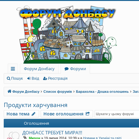
Форум Донбасу
Форуми
ви
Пошук
Вхід
Реєстрація
дк
Форум Донбасу
Список форумів
Барахолка - Дошка оголошень
Заг
и
Продукти харчування
й
Нова тема
Нове оголошення
до
Оголошення
ст
ДОНБАСС ТРЕБУЕТ МИРА!!!
уп
Мирон
»
19 липня 2014, 10:39
» в
Новини в Україні та світі