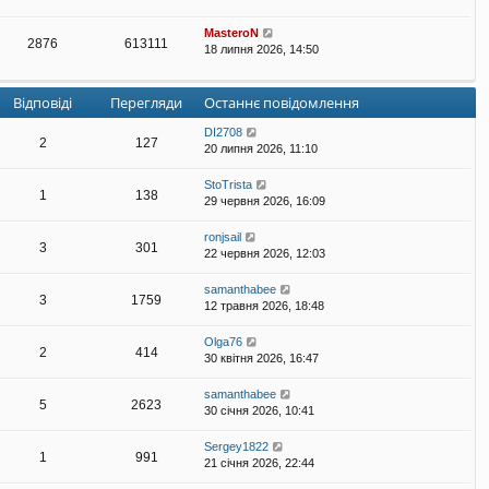
MasteroN
2876
613111
18 липня 2026, 14:50
Відповіді
Перегляди
Останнє повідомлення
DI2708
2
127
20 липня 2026, 11:10
StoTrista
1
138
29 червня 2026, 16:09
ronjsail
3
301
22 червня 2026, 12:03
samanthabee
3
1759
12 травня 2026, 18:48
Olga76
2
414
30 квітня 2026, 16:47
samanthabee
5
2623
30 січня 2026, 10:41
Sergey1822
1
991
21 січня 2026, 22:44