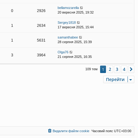
bellamozarella
0
2926
20 вересня 2025, 19:32
Sergey1818
1
2634
17 вересня 2025, 15:44
samanthabee
1
5631
28 серпня 2025, 15:39
Olga76
3
3964
21 серпня 2025, 16:35
2
3
4
1
Д
109 тем
Перейти
Видалити файли cookie
Часовий пояс
UTC+03:00