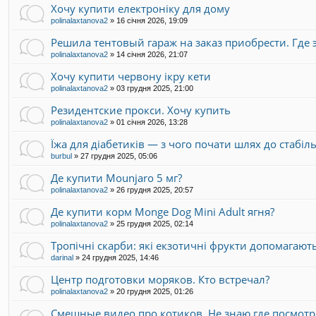
Хочу купити електроніку для дому
polinalaxtanova2
»
16 січня 2026, 19:09
Решила тентовый гараж на заказ приобрести. Где э
polinalaxtanova2
»
14 січня 2026, 21:07
Хочу купити червону ікру кети
polinalaxtanova2
»
03 грудня 2025, 21:00
Резидентские прокси. Хочу купить
polinalaxtanova2
»
01 січня 2026, 13:28
Їжа для діабетиків — з чого почати шлях до стабіл
burbul
»
27 грудня 2025, 05:06
Де купити Mounjaro 5 мг?
polinalaxtanova2
»
26 грудня 2025, 20:57
Де купити корм Monge Dog Mini Adult ягня?
polinalaxtanova2
»
25 грудня 2025, 02:14
Тропічні скарби: які екзотичні фрукти допомагаю
darinal
»
24 грудня 2025, 14:46
Центр подготовки моряков. Кто встречал?
polinalaxtanova2
»
20 грудня 2025, 01:26
Смешные видео про котиков. Не знаю где посмотр