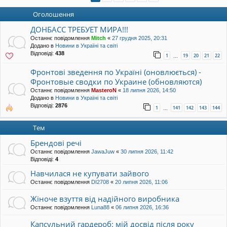
уп
Оголошення
ДОНБАСС ТРЕБУЕТ МИРА!!!
Останнє повідомлення
Mitch
«
27 грудня 2025, 20:31
Додано в
Новини в Україні та світі
Відповіді:
438
1
19
20
21
22
…
Фронтові зведення по Україні (оновлюється) -
Фронтовые сводки по Украине (обновляются)
Останнє повідомлення
MasteroN
«
18 липня 2026, 14:50
Додано в
Новини в Україні та світі
Відповіді:
2876
1
141
142
143
144
…
Тем
Брендові речі
Останнє повідомлення
JawaJuw
«
30 липня 2026, 11:42
Відповіді:
4
Навчилася не купувати зайвого
Останнє повідомлення
DI2708
«
20 липня 2026, 11:06
Жіноче взуття від надійного виробника
Останнє повідомлення
Luna88
«
06 липня 2026, 16:36
Капсульний гардероб: мій досвід після року