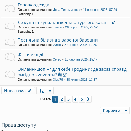
Теплая одежда
Останнє повідомлення
Инна Тихомирова
«
11 вересня 2025, 07:29
Відповіді:
1
Де купити купальник для фігурного катання?
Останнє повідомлення
Elnara
«
28 серпня 2025, 22:52
Відповіді:
1
Постільна білизна з вареної бавовни
Останнє повідомлення
vynjjo
«
27 серпня 2025, 10:28
Жіноче боді.
Останнє повідомлення
Cereg
«
13 серпня 2025, 15:47
Онлайн-шопінг для себе і родини: де зараз справді
вигідно купувати? 🛍️📦
Останнє повідомлення
Olga76
«
30 липня 2025, 13:37
Нова тема
2
3
4
5
1
Далі
133 тем
Перейти
Права доступу