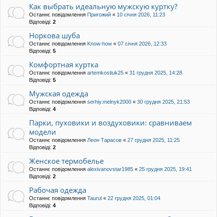
Как выбрать идеальную мужскую куртку?
Останнє повідомлення
Пригожий
«
10 січня 2026, 11:23
Відповіді:
2
Норкова шуба
Останнє повідомлення
Know-how
«
07 січня 2026, 12:33
Відповіді:
5
Комфортная куртка
Останнє повідомлення
artemkostiuk25
«
31 грудня 2025, 14:28
Відповіді:
5
Мужская одежда
Останнє повідомлення
serhiy.melnyk2000
«
30 грудня 2025, 21:53
Відповіді:
4
Парки, пуховики и воздуховики: сравниваем
модели
Останнє повідомлення
Леон Тарасов
«
27 грудня 2025, 11:25
Відповіді:
2
Женское термобелье
Останнє повідомлення
alexivanovstar1985
«
25 грудня 2025, 19:41
Відповіді:
2
Рабочая одежда
Останнє повідомлення
Taurul
«
22 грудня 2025, 01:04
Відповіді:
4