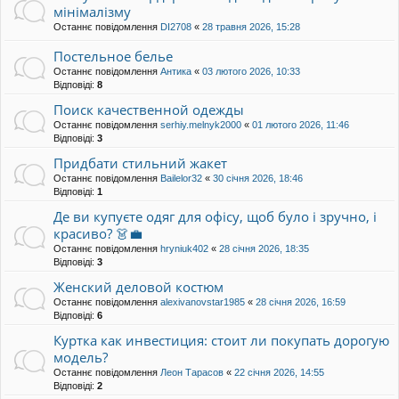
мінімалізму
Останнє повідомлення
DI2708
«
28 травня 2026, 15:28
Постельное белье
Останнє повідомлення
Антика
«
03 лютого 2026, 10:33
Відповіді:
8
Поиск качественной одежды
Останнє повідомлення
serhiy.melnyk2000
«
01 лютого 2026, 11:46
Відповіді:
3
Придбати стильний жакет
Останнє повідомлення
Bailelor32
«
30 січня 2026, 18:46
Відповіді:
1
Де ви купуєте одяг для офісу, щоб було і зручно, і
красиво? 👗💼
Останнє повідомлення
hryniuk402
«
28 січня 2026, 18:35
Відповіді:
3
Женский деловой костюм
Останнє повідомлення
alexivanovstar1985
«
28 січня 2026, 16:59
Відповіді:
6
Куртка как инвестиция: стоит ли покупать дорогую
модель?
Останнє повідомлення
Леон Тарасов
«
22 січня 2026, 14:55
Відповіді:
2