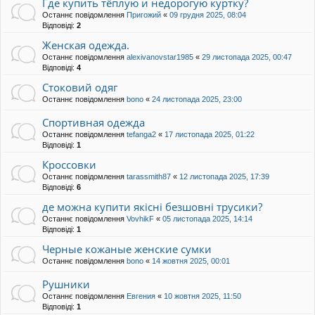
Где купить тёплую и недорогую куртку?
Останнє повідомлення
Пригожий
«
09 грудня 2025, 08:04
Відповіді:
2
Женская одежда.
Останнє повідомлення
alexivanovstar1985
«
29 листопада 2025, 00:47
Відповіді:
4
Стоковий одяг
Останнє повідомлення
bono
«
24 листопада 2025, 23:00
Спортивная одежда
Останнє повідомлення
tefanga2
«
17 листопада 2025, 01:22
Відповіді:
1
Кроссовки
Останнє повідомлення
tarassmith87
«
12 листопада 2025, 17:39
Відповіді:
6
де можна купити якісні безшовні трусики?
Останнє повідомлення
VovhikF
«
05 листопада 2025, 14:14
Відповіді:
1
Черные кожаные женские сумки
Останнє повідомлення
bono
«
14 жовтня 2025, 00:01
Рушники
Останнє повідомлення
Евгения
«
10 жовтня 2025, 11:50
Відповіді:
1