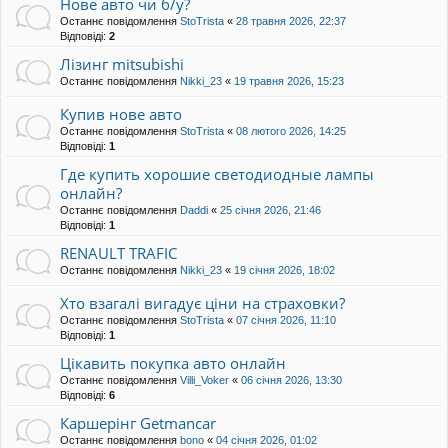
Нове авто чи б/у?
Останнє повідомлення
StoTrista
«
28 травня 2026, 22:37
Відповіді:
2
Лізинг mitsubishi
Останнє повідомлення
Nikki_23
«
19 травня 2026, 15:23
Купив нове авто
Останнє повідомлення
StoTrista
«
08 лютого 2026, 14:25
Відповіді:
1
Где купить хорошие светодиодные лампы
онлайн?
Останнє повідомлення
Daddi
«
25 січня 2026, 21:46
Відповіді:
1
RENAULT TRAFIC
Останнє повідомлення
Nikki_23
«
19 січня 2026, 18:02
Хто взагалі вигадує ціни на страховки?
Останнє повідомлення
StoTrista
«
07 січня 2026, 11:10
Відповіді:
1
Цікавить покупка авто онлайн
Останнє повідомлення
Villi_Voker
«
06 січня 2026, 13:30
Відповіді:
6
Каршерінг Getmancar
Останнє повідомлення
bono
«
04 січня 2026, 01:02