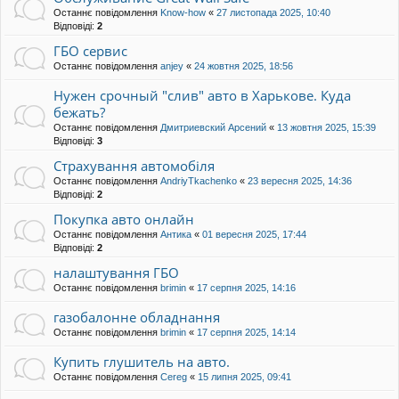
Останнє повідомлення
Know-how
«
27 листопада 2025, 10:40
Відповіді:
2
ГБО сервис
Останнє повідомлення
anjey
«
24 жовтня 2025, 18:56
Нужен срочный "слив" авто в Харькове. Куда
бежать?
Останнє повідомлення
Дмитриевский Арсений
«
13 жовтня 2025, 15:39
Відповіді:
3
Страхування автомобіля
Останнє повідомлення
AndriyTkachenko
«
23 вересня 2025, 14:36
Відповіді:
2
Покупка авто онлайн
Останнє повідомлення
Антика
«
01 вересня 2025, 17:44
Відповіді:
2
налаштування ГБО
Останнє повідомлення
brimin
«
17 серпня 2025, 14:16
газобалонне обладнання
Останнє повідомлення
brimin
«
17 серпня 2025, 14:14
Купить глушитель на авто.
Останнє повідомлення
Cereg
«
15 липня 2025, 09:41