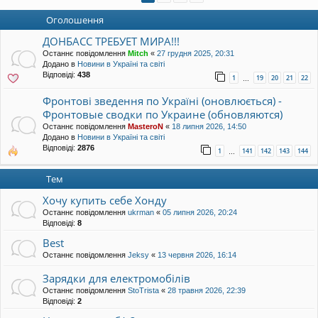
уп
Оголошення
ДОНБАСС ТРЕБУЕТ МИРА!!!
Останнє повідомлення
Mitch
«
27 грудня 2025, 20:31
Додано в
Новини в Україні та світі
Відповіді:
438
1
19
20
21
22
…
Фронтові зведення по Україні (оновлюється) -
Фронтовые сводки по Украине (обновляются)
Останнє повідомлення
MasteroN
«
18 липня 2026, 14:50
Додано в
Новини в Україні та світі
Відповіді:
2876
1
141
142
143
144
…
Тем
Хочу купить себе Хонду
Останнє повідомлення
ukrman
«
05 липня 2026, 20:24
Відповіді:
8
Best
Останнє повідомлення
Jeksy
«
13 червня 2026, 16:14
Зарядки для електромобілів
Останнє повідомлення
StoTrista
«
28 травня 2026, 22:39
Відповіді:
2