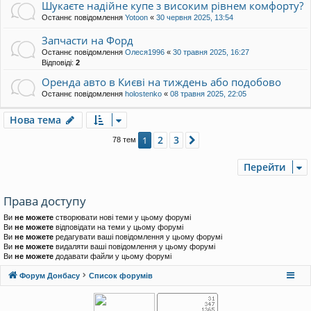
Шукаєте надійне купе з високим рівнем комфорту?
Останнє повідомлення
Yotoon
«
30 червня 2025, 13:54
Запчасти на Форд
Останнє повідомлення
Олеся1996
«
30 травня 2025, 16:27
Відповіді:
2
Оренда авто в Києві на тиждень або подобово
Останнє повідомлення
holostenko
«
08 травня 2025, 22:05
Нова тема
2
3
1
Далі
78 тем
Перейти
Права доступу
Ви
не можете
створювати нові теми у цьому форумі
Ви
не можете
відповідати на теми у цьому форумі
Ви
не можете
редагувати ваші повідомлення у цьому форумі
Ви
не можете
видаляти ваші повідомлення у цьому форумі
Ви
не можете
додавати файли у цьому форумі
Форум Донбасу
Список форумів