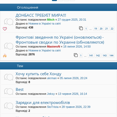
уп
Оголошення
ДОНБАСС ТРЕБУЕТ МИРА!!!
Останнє повідомлення
Mitch
«
27 грудня 2025, 20:31
Додано в
Новини в Україні та світі
Відповіді:
438
1
19
20
21
22
…
Фронтові зведення по Україні (оновлюється) -
Фронтовые сводки по Украине (обновляются)
Останнє повідомлення
MasteroN
«
18 липня 2026, 14:50
Додано в
Новини в Україні та світі
Відповіді:
2876
1
141
142
143
144
…
Тем
Хочу купить себе Хонду
Останнє повідомлення
ukrman
«
05 липня 2026, 20:24
Відповіді:
8
Best
Останнє повідомлення
Jeksy
«
13 червня 2026, 16:14
Зарядки для електромобілів
Останнє повідомлення
StoTrista
«
28 травня 2026, 22:39
Відповіді:
2