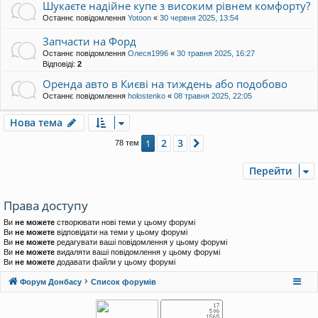
Шукаєте надійне купе з високим рівнем комфорту?
Останнє повідомлення
Yotoon
«
30 червня 2025, 13:54
Запчасти на Форд
Останнє повідомлення
Олеся1996
«
30 травня 2025, 16:27
Відповіді:
2
Оренда авто в Києві на тиждень або подобово
Останнє повідомлення
holostenko
«
08 травня 2025, 22:05
Нова тема
2
3
1
Далі
78 тем
Перейти
Права доступу
Ви
не можете
створювати нові теми у цьому форумі
Ви
не можете
відповідати на теми у цьому форумі
Ви
не можете
редагувати ваші повідомлення у цьому форумі
Ви
не можете
видаляти ваші повідомлення у цьому форумі
Ви
не можете
додавати файли у цьому форумі
Форум Донбасу
Список форумів