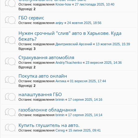
Останнє повідомлення
Know-how
«
27 листопада 2025, 10:40
Відповіді:
2
ГБО сервис
Останнє повідомлення
anjey
«
24 жовтня 2025, 18:56
Нужен срочный "слив" авто в Харькове. Куда
бежать?
Останнє повідомлення
Дмитриевский Арсений
«
13 жовтня 2025, 15:39
Відповіді:
3
Страхування автомобіля
Останнє повідомлення
AndriyTkachenko
«
23 вересня 2025, 14:36
Відповіді:
2
Покупка авто онлайн
Останнє повідомлення
Антика
«
01 вересня 2025, 17:44
Відповіді:
2
налаштування ГБО
Останнє повідомлення
brimin
«
17 серпня 2025, 14:16
газобалонне обладнання
Останнє повідомлення
brimin
«
17 серпня 2025, 14:14
Купить глушитель на авто.
Останнє повідомлення
Cereg
«
15 липня 2025, 09:41