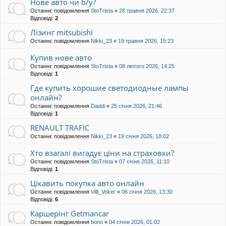
Нове авто чи б/у?
Останнє повідомлення
StoTrista
«
28 травня 2026, 22:37
Відповіді:
2
Лізинг mitsubishi
Останнє повідомлення
Nikki_23
«
19 травня 2026, 15:23
Купив нове авто
Останнє повідомлення
StoTrista
«
08 лютого 2026, 14:25
Відповіді:
1
Где купить хорошие светодиодные лампы
онлайн?
Останнє повідомлення
Daddi
«
25 січня 2026, 21:46
Відповіді:
1
RENAULT TRAFIC
Останнє повідомлення
Nikki_23
«
19 січня 2026, 18:02
Хто взагалі вигадує ціни на страховки?
Останнє повідомлення
StoTrista
«
07 січня 2026, 11:10
Відповіді:
1
Цікавить покупка авто онлайн
Останнє повідомлення
Villi_Voker
«
06 січня 2026, 13:30
Відповіді:
6
Каршерінг Getmancar
Останнє повідомлення
bono
«
04 січня 2026, 01:02