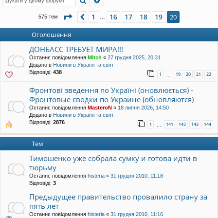
Сторінка
20
з
20
1
16
17
18
19
Поперед.
20
575 тем
…
Оголошення
ДОНБАСС ТРЕБУЕТ МИРА!!!
Останнє повідомлення
Mitch
«
27 грудня 2025, 20:31
Додано в
Новини в Україні та світі
Відповіді:
438
1
19
20
21
22
…
Фронтові зведення по Україні (оновлюється) -
Фронтовые сводки по Украине (обновляются)
Останнє повідомлення
MasteroN
«
18 липня 2026, 14:50
Додано в
Новини в Україні та світі
Відповіді:
2876
1
141
142
143
144
…
Тем
Тимошенко уже собрала сумку и готова идти в
тюрьму
Останнє повідомлення
histeria
«
31 грудня 2010, 11:18
Відповіді:
3
Предыдущее правительство провалило страну за
пять лет
Останнє повідомлення
histeria
«
31 грудня 2010, 11:16