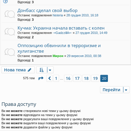
Відповіді:
3
Донбасс сделал свой выбор
Останнє повідомлення
histeria
«
28 грудня 2010, 16:18
Відповіді:
3
Кучма: Украина начала вставать с колен
Останнє повідомлення
-=GadzzillA=-
«
27 грудня 2010, 14:49
Відповіді:
2
Оппозицию обвинили в терроризме и
хулиганстве
Останнє повідомлення
Мирон
«
29 вересня 2010, 00:38
Відповіді:
1
Нова тема
Сторінка
20
з
20
1
16
17
18
19
Поперед.
20
575 тем
…
Перейти
Права доступу
Ви
не можете
створювати нові теми у цьому форумі
Ви
не можете
відповідати на теми у цьому форумі
Ви
не можете
редагувати ваші повідомлення у цьому форумі
Ви
не можете
видаляти ваші повідомлення у цьому форумі
Ви
не можете
додавати файли у цьому форумі