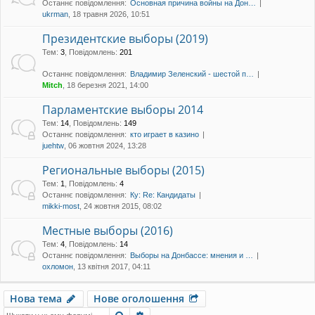
Останнє повідомлення:
Основная причина войны на Дон…
уп
ukrman
, 18 травня 2026, 10:51
Президентские выборы (2019)
Тем
:
3
,
Повідомлень
:
201
Останнє повідомлення:
Владимир Зеленский - шестой п…
Mitch
, 18 березня 2021, 14:00
Парламентские выборы 2014
Тем
:
14
,
Повідомлень
:
149
Останнє повідомлення:
кто играет в казино
juehtw
, 06 жовтня 2024, 13:28
Региональные выборы (2015)
Тем
:
1
,
Повідомлень
:
4
Останнє повідомлення:
Ку: Re: Кандидаты
mikki-most
, 24 жовтня 2015, 08:02
Местные выборы (2016)
Тем
:
4
,
Повідомлень
:
14
Останнє повідомлення:
Выборы на Донбассе: мнения и …
охломон
, 13 квітня 2017, 04:11
Нова тема
Нове оголошення
Пошук
Розширений пошук