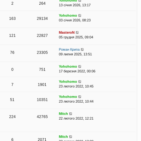
Yohohomo
2
264
13 січня 2026, 13:17
Yohohomo
163
29134
03 січня 2026, 08:23
MasteroN
121
22827
05 грудня 2025, 09:04
Роман Крипа
76
23305
09 липня 2025, 13:51
Yohohomo
0
751
17 березня 2022, 00:06
Yohohomo
7
1901
23 лютого 2022, 10:45
Yohohomo
51
10351
23 лютого 2022, 10:44
Mitch
224
42765
22 лютого 2022, 12:21
Mitch
6
2071