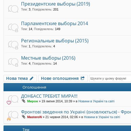
Президентские выборы (2019)
Тем
:
3
,
Повідомлень
:
201
Парламентские выборы 2014
Тем
:
14
,
Повідомлень
:
149
Региональные выборы (2015)
Тем
:
1
,
Повідомлень
:
4
Местные выборы (2016)
Тем
:
4
,
Повідомлень
:
14
Нова тема
Нове оголошення
Оголошення
ДОНБАСС ТРЕБУЕТ МИРА!!!
Мирон
»
19 липня 2014, 10:39
» в
Новини в Україні та світі
Фронтові зведення по Україні (оновлюється) - Фр
MasteroN
»
21 червня 2014, 02:06
» в
Новини в Україні та світі
Тем