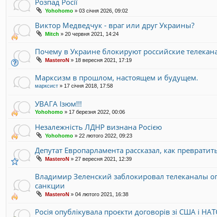
Розпад Росії
Yohohomo
»
03 січня 2026, 09:02
Виктор Медведчук - враг или друг Украины?
Mitch
»
20 червня 2021, 14:24
Почему в Украине блокируют российские телекан
MasteroN
»
18 вересня 2021, 17:19
Марксизм в прошлом, настоящем и будущем.
марксист
»
17 січня 2018, 17:58
УВАГА Ізюм!!!
Yohohomo
»
17 березня 2022, 00:06
Незалежність ЛДНР визнана Росією
Yohohomo
»
22 лютого 2022, 09:23
Депутат Европарламента рассказал, как превратит
MasteroN
»
27 вересня 2021, 12:39
Владимир Зеленский заблокировал телеканалы о
санкции
MasteroN
»
04 лютого 2021, 16:38
Росія опублікувала проєкти договорів зі США і НА