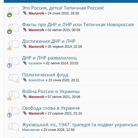
Это Россия, детка! Типичная Россия!
MasteroN
»
24 січня 2015, 18:30
Факты про ДНР и ЛНР или Типичная Новороссия
MasteroN
»
02 квітня 2015, 00:59
Достижения ДНР и ЛНР
MasteroN
»
05 червня 2014, 01:59
ДНР и ЛНР развалились
охломон
»
02 липня 2014, 20:03
Политический флуд
boon42rus
»
23 січня 2020, 20:11
Война России и Украины
MasteroN
»
07 квітня 2021, 20:08
Свобода слова в Украине
MasteroN
»
27 серпня 2021, 01:10
Жуківський ліс, 1947: трагедія та подвиг українськ
Максимчик
»
23 січня 2026, 12:50