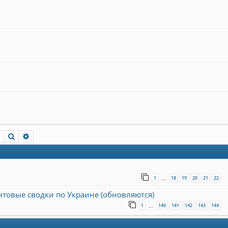
Пошук
Розширений пошук
1
18
19
20
21
22
…
онтовые сводки по Украине (обновляются)
1
140
141
142
143
144
…