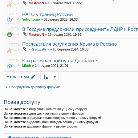
MasteroN
»
13 лютого 2021, 01:22
НАТО у границ России
Yohohomo
»
02 лютого 2022, 16:33
В Госдуме предложили присоединить ЛДНР к Рост
MasteroN
»
22 грудня 2020, 19:56
Последствия вступления Крыма в Россию
-=GadzzillA=-
»
15 березня 2014, 10:33
Кто развязал войну на Донбассе?
Mitch
»
14 грудня 2021, 21:01
Нова тема
Повернутись до списку форумів
Права доступу
Ви
не можете
створювати нові теми у цьому форумі
Ви
не можете
відповідати на теми у цьому форумі
Ви
не можете
редагувати ваші повідомлення у цьому форумі
Ви
не можете
видаляти ваші повідомлення у цьому форумі
Ви
не можете
додавати файли у цьому форумі