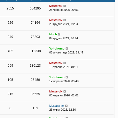
н
в
м
я
є
і
л
MasteroN
п
2515
604295
д
е
25 червня 2026, 20:51
о
о
н
в
м
н
і
MasteroN
л
я
226
74164
д
29 грудня 2021, 19:04
е
о
н
м
н
Mitch
л
я
249
78803
09 грудня 2021, 10:14
е
н
н
Yohohomo
405
112338
я
08 листопада 2021, 19:45
MasteroN
659
136123
15 травня 2021, 01:11
Yohohomo
105
26459
12 червня 2026, 09:40
MasteroN
215
35655
08 червня 2026, 01:01
Максимчик
0
159
23 січня 2026, 12:50