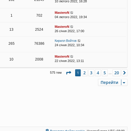
10 лютого 2022, 16:28
MasteroN
1
702
04 лютого 2022, 19:34
MasteroN
13
2524
26 січня 2022, 17:00
Кирилл Войтов
265
76386
24 січня 2022, 10:34
MasteroN
10
2008
22 січня 2022, 13:11
Сторінка
1
з
20
2
3
4
5
20
1
Д
575 тем
…
Перейти