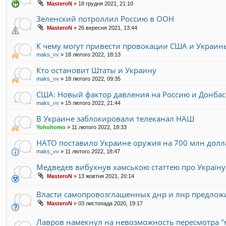
MasteroN
»
18 грудня 2021, 21:10
Зеленский потроллил Россию в ООН
MasteroN
»
26 вересня 2021, 13:44
К чему могут привести провокации США и Украин
maks_vv
»
18 лютого 2022, 18:13
Кто остановит Штаты и Украину
maks_vv
»
18 лютого 2022, 09:35
США: Новый фактор давления на Россию и Донбас
maks_vv
»
15 лютого 2022, 21:44
В Украине заблокировали телеканал НАШ
Yohohomo
»
11 лютого 2022, 19:33
НАТО поставило Украине оружия на 700 млн долл
maks_vv
»
11 лютого 2022, 18:47
Медведєв вибухнув хамською статтею про Україну 
MasteroN
»
13 жовтня 2021, 20:14
Власти самопровозглашенных днр и лнр предложи
MasteroN
»
03 листопада 2020, 19:17
Лавров намекнул на невозможность пересмотра 