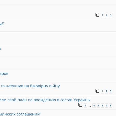
1
2
3
ы!?
с
аров
та натякнув на ймовірну війну
1
2
3
ли свой план по вхождению в состав Украины
1
4
5
6
7
8
…
"минских соглашений"