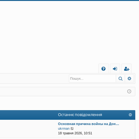
Ш
Пошук
Ро
Д
хі
еє
о
д
ст
п
ра
о
ці
Останнє повідомлення
м
я
Основная причина войны на Дон…
ог
П
ukrman
е
18 травня 2026, 10:51
а
р