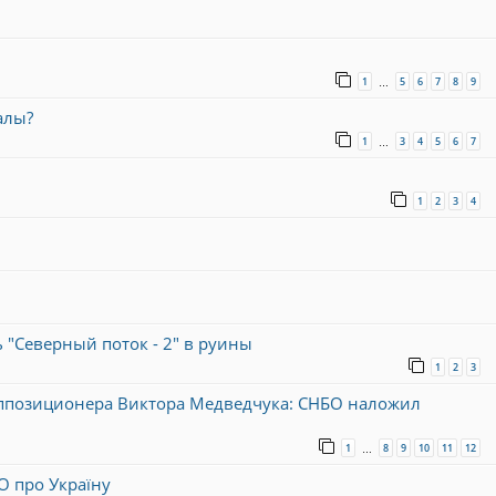
1
5
6
7
8
9
…
алы?
1
3
4
5
6
7
…
1
2
3
4
ь "Северный поток - 2" в руины
1
2
3
ппозиционера Виктора Медведчука: СНБО наложил
1
8
9
10
11
12
…
ТО про Україну