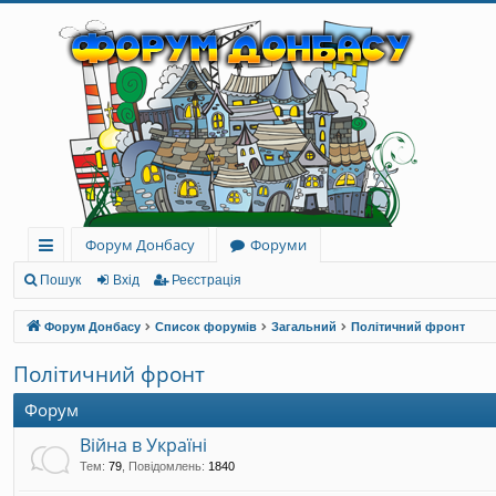
Форум Донбасу
Форуми
ви
Пошук
Вхід
Реєстрація
дк
Форум Донбасу
Список форумів
Загальний
Політичний фронт
и
Політичний фронт
й
Форум
до
Війна в Україні
ст
Тем
:
79
,
Повідомлень
:
1840
уп